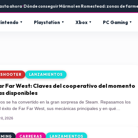
ahora
•
Dónde conseguir Mármol en Romestead: zonas de farmeo y us
intendo
Playstation
Xbox
PC Gaming
SHOOTER
LANZAMIENTOS
Far Far West: Claves del cooperativo del momento
s disponibles
eros se ha convertido en la gran sorpresa de Steam. Repasamos los
l éxito de Far Far West, sus mecánicas principales y en qué
s jugarlo actualmente. Desarrollado por el estudio independiente Evil
il, 2026
or Fireshine Games, este título de acción y aventuras llegó al
AMING
CARRERAS
LANZAMIENTOS