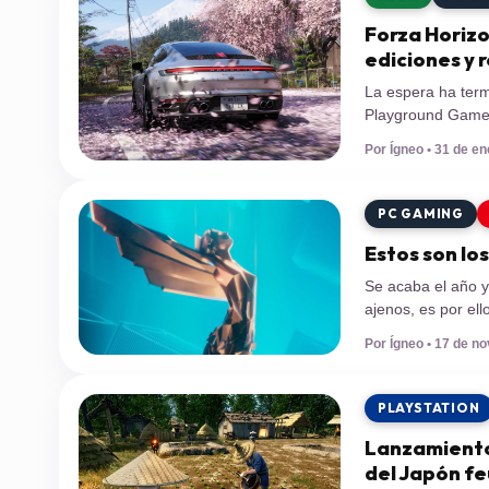
Forza Horizo
ediciones y 
La espera ha term
Playground Games
se traslada al «Pa
Por Ígneo • 31 de en
grande de la franq
PC GAMING
Estos son l
Se acaba el año y
ajenos, es por e
Awards. Hoy se h
Por Ígneo • 17 de n
Awards, premios q
PLAYSTATION
Lanzamiento
del Japón fe