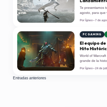
Lanzamiento
Te presentamos t
agosto, para que 
de las grandes n
Por Ígneo • 7 de ago
Desarrollador: S
Descripción: Es u
PC GAMING
El equipo de
Hito Históri
World of Warcraft
grande de la histo
explicamos la imp
Por Ígneo • 24 de jul
que sufre la indus
videojuegos, los 
Navegación
Entradas anteriores
de
entradas