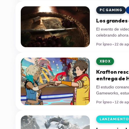
decepcionantes c
PC GAMING
Los grandes
El evento de vid
celebrando ahora
queremos compart
Por Ígneo • 22 de ag
en Colonia, Alema
continente, aunqu
XBOX
Krafton resc
entrega de H
El estudio corean
Gameworks, estudi
Tango Gameworks, 
Por Ígneo • 12 de ag
adquirir dicho est
LANZAMIENTO