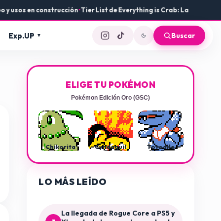
os en construcción
•
Tier List de Everything is Crab: Las mejores arma
Exp.UP
Buscar
ELIGE TU POKÉMON
Pokémon Edición Oro (GSC)
Chikorita
Cyndaquil
Totodile
LO MÁS LEÍDO
La llegada de Rogue Core a PS5 y