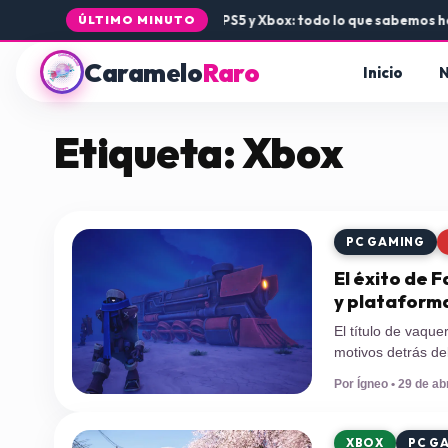
•
La llegada de Rogue Core a PS5 y Xbox: todo lo que sabemos hasta 
ÚLTIMO MINUTO
Caramelo
Raro
Inicio
N
Etiqueta:
Xbox
PC GAMING
El éxito de 
y plataforma
El título de vaqu
motivos detrás de
plataformas puede
Por Ígneo • 29 de abr
Raptor y editado p
mercado de […]
XBOX
PC G