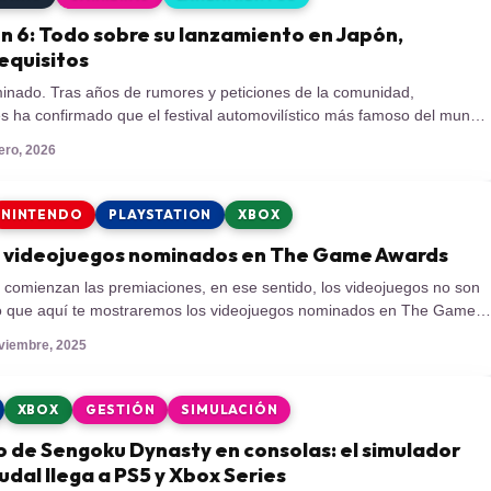
n 6: Todo sobre su lanzamiento en Japón,
requisitos
inado. Tras años de rumores y peticiones de la comunidad,
 ha confirmado que el festival automovilístico más famoso del mundo
ís del Sol Naciente». Forza Horizon 6 no solo promete ser el título más
ero, 2026
uicia, sino que marca un hito técnico al ser el […]
NINTENDO
PLAYSTATION
XBOX
os videojuegos nominados en The Game Awards
 comienzan las premiaciones, en ese sentido, los videojuegos no son
llo que aquí te mostraremos los videojuegos nominados en The Game
a dado a conocer la lista de videojuegos nominados en los The Game
oviembre, 2025
ue buscan premiar a distintos videojuegos según género, […]
XBOX
GESTIÓN
SIMULACIÓN
 de Sengoku Dynasty en consolas: el simulador
udal llega a PS5 y Xbox Series