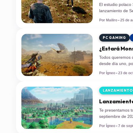
El estudio polaco 
lanzamiento de Se
simulación de vida
Por Mailiro • 25 de 
videojuego ya est
como una de […]
PC GAMING
¿Estará Mon
Todos queremos q
desde día uno, po
respecto. Como y
Por Ígneo • 23 de oc
Monster Hunter Wil
LANZAMIENTO
Lanzamiento
Te presentamos t
septiembre de 20
seguir disfrutand
Por Ígneo • 7 de se
lanzamientos tan 