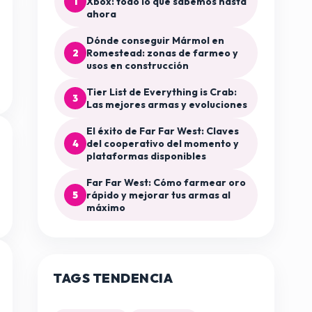
1
Xbox: todo lo que sabemos hasta
ahora
Dónde conseguir Mármol en
2
Romestead: zonas de farmeo y
usos en construcción
Tier List de Everything is Crab:
3
Las mejores armas y evoluciones
El éxito de Far Far West: Claves
4
del cooperativo del momento y
plataformas disponibles
Far Far West: Cómo farmear oro
5
rápido y mejorar tus armas al
máximo
TAGS TENDENCIA