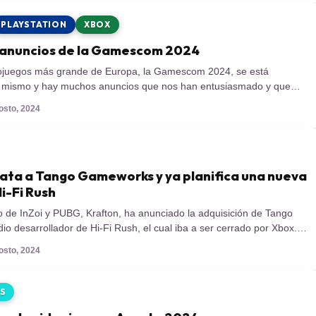
omo Concord. Pero así es esto […]
PLAYSTATION
XBOX
 anuncios de la Gamescom 2024
eojuegos más grande de Europa, la Gamescom 2024, se está
 mismo y hay muchos anuncios que nos han entusiasmado y que
irlo con ustedes. La Gamescom está siendo celebrada ahora mismo
osto, 2024
nia, siendo el evento de videojuegos más relevante del antiguo
e, dicho esto, también lo […]
ata a Tango Gameworks y ya planifica una nueva
i-Fi Rush
o de InZoi y PUBG, Krafton, ha anunciado la adquisición de Tango
o desarrollador de Hi-Fi Rush, el cual iba a ser cerrado por Xbox.
y por ende Hi-Fi Rush, ya no serán cerradas, ya que Krafton va a
osto, 2024
udio y rescatar sus IPs. Así lo ha anunciado […]
S