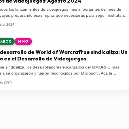
s de videojuegos: Agosto 2024
odos los lanzamientos de videojuegos más importantes del mes de
vayas preparando esas rupias que necesitarás para seguir disfrutando
ovedades. Car Manufacture Plataforma: PC Fecha: 1 de agosto
sto, 2024
TEREO GAMES Editor: PlayWay Género: Gestión y automatización
n juego de magnate automotriz que te transporta […]
XBOX
MMO
 desarrollo de World of Warcraft se sindicaliza: Un
co en el Desarrollo de Videojuegos
 se sindicaliza, los desarrolladores encargados del MMORPG más
ria se organizaron y fueron reconocidos por Microsoft . Acá te
ortancia de este hecho en medio de los constantes despidos masivos
io, 2024
tria. En un acontecimiento sin precedentes en la industria de los
desarrolladores […]