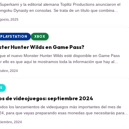
Superkami y la editorial alemana Toplitz Productions anunciaron el
ngoku Dynasty en consolas. Se trata de un título que combina
, rol, acción, aventura en mundo abierto y gestión de aldeas. El
agosto, 2025
á disponible en Xbox Series X|S, PlayStation 5 y PC, consolidándose
PLAYSTATION
XBOX
ster Hunter Wilds en Game Pass?
ue el nuevo Monster Hunter Wilds esté disponible en Game Pass
r ello es que aquí te mostramos toda la información que hay al
a debes saber, el próximo juego de la famosa saga de CAPCOM es
tubre, 2024
ds, es por ello que los fans de la […]
S
s de videojuegos: septiembre 2024
odos los lanzamientos de videojuegos más importantes del mes de
24, para que vayas preparando esas monedas que necesitarás para
o de las grandes novedades Agosto ya termina y deja detrás
ptiembre, 2024
impresionantes como el de Black Myth: Wukong y otros tan