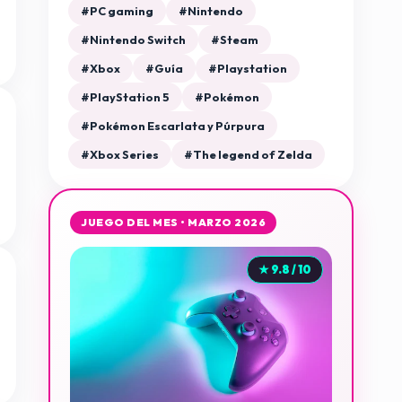
#PC gaming
#Nintendo
#Nintendo Switch
#Steam
#Xbox
#Guía
#Playstation
#PlayStation 5
#Pokémon
#Pokémon Escarlata y Púrpura
#Xbox Series
#The legend of Zelda
JUEGO DEL MES • MARZO 2026
★ 9.8 / 10