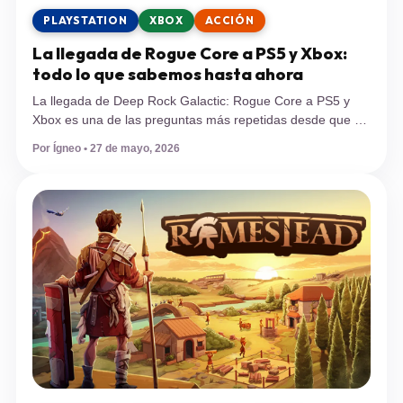
PLAYSTATION
XBOX
ACCIÓN
La llegada de Rogue Core a PS5 y Xbox:
todo lo que sabemos hasta ahora
La llegada de Deep Rock Galactic: Rogue Core a PS5 y
Xbox es una de las preguntas más repetidas desde que el
juego aterrizó en acceso anticipado de Steam el 20 de
Por Ígneo • 27 de mayo, 2026
mayo. Por ahora, Ghost Ship Games no ha dado una
fecha, pero sí hay señales que vale la pena analizar. Deep
Rock Galactic: […]