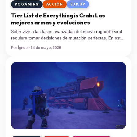
PC GAMING
ACCIÓN
EXP.UP
Tier List de Everything is Crab: Las
mejores armas y evoluciones
Sobrevivir a las fases avanzadas del nuevo roguelite viral
requiere tomar decisiones de mutación perfectas. En esta
tier list de Everything is Crab analizamos las mejores
Por Ígneo • 14 de mayo, 2026
armas y caparazones para asegurar tu dominio en el
ecosistema. Lanzado el pasado 8 de mayo, el título
desarrollado por el estudio independiente Odd Dreams
Digital se ha convertido […]