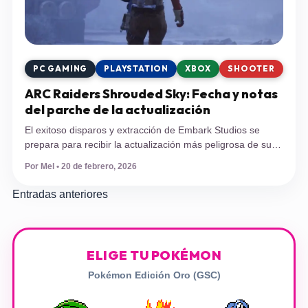
PC GAMING
PLAYSTATION
XBOX
SHOOTER
ARC Raiders Shrouded Sky: Fecha y notas
del parche de la actualización
El exitoso disparos y extracción de Embark Studios se
prepara para recibir la actualización más peligrosa de su
historia. Descubre cuándo llega ARC Raiders Shrouded
Por Mel • 20 de febrero, 2026
Sky, cómo afectarán los huracanes a tu equipamiento y
qué debes hacer antes del reinicio de las Expediciones
Navegación
Entradas anteriores
este 24 de febrero. Desde su lanzamiento oficial a finales
de octubre […]
de
entradas
ELIGE TU POKÉMON
Pokémon Edición Oro (GSC)