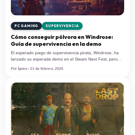
PC GAMING
SUPERVIVENCIA
Cómo conseguir pólvora en Windrose:
Guía de supervivencia en la demo
El esperado juego de supervivencia pirata, Windrose, ha
lanzado su esperada demo en el Steam Next Fest, pero
miles de jugadores se han topado con un muro técnico: la
Por Ígneo • 21 de febrero, 2026
falta de munición. Descubre el método exacto para obtener
pólvora y sacarle el máximo provecho a tus primeras
armas de fuego. El lanzamiento de la demo […]