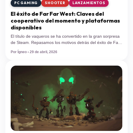
PC GAMING
SHOOTER
LANZAMIENTOS
El éxito de Far Far West: Claves del
cooperativo del momento y plataformas
disponibles
El título de vaqueros se ha convertido en la gran sorpresa
de Steam. Repasamos los motivos detrás del éxito de Far
Far West, sus mecánicas principales y en qué plataformas
Por Ígneo • 29 de abril, 2026
puedes jugarlo actualmente. Desarrollado por el estudio
independiente Evil Raptor y editado por Fireshine Games,
este título de acción y aventuras llegó al mercado de […]