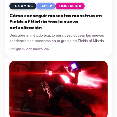
PC GAMING
EXP.UP
SIMULACIÓN
Cómo conseguir mascotas monstruo en
Fields of Mistria tras la nueva
actualización
Descubre el método exacto para desbloquear las nuevas
apariencias de mascotas en tu granja en Fields of Mistria.
Te explicamos cómo subir tu nivel de combate, activar el
Por Ígneo • 2 de marzo, 2026
talento adecuado y qué enemigos debes derrotar para
obtener este codiciado botín. NPC Studio ha vuelto a
revitalizar la vida rural con el lanzamiento de su cuarta […]