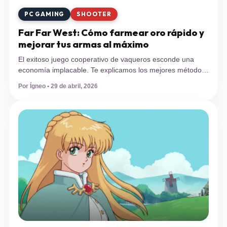
PC GAMING
SHOOTER
Far Far West: Cómo farmear oro rápido y
mejorar tus armas al máximo
El exitoso juego cooperativo de vaqueros esconde una
economía implacable. Te explicamos los mejores métodos
para farmear oro rápido en Far Far West, conseguir
Por Ígneo • 29 de abril, 2026
monedas en abundancia y llevar tu arsenal al siguiente
nivel sin estancarte en los primeros mapas. Desde su
explosivo lanzamiento, miles de jugadores se han lanzado
a los páramos de este […]