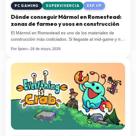
PC GAMING
SUPERVIVENCIA
EXP.UP
Dónde conseguir Mármol en Romestead:
zonas de farmeo y usos en construcción
El Mármol en Romestead es uno de los materiales de
construcción más codiciados. Si llegaste al mid-game y no
sabes dónde farmearlo, esta guía te dice exactamente
Por Ígneo • 26 de mayo, 2026
dónde buscarlo, qué necesitas para recolectarlo y en qué
edificios lo vas a usar. Romestead es un juego de
supervivencia y construcción de aldeas ambientado en una
versión […]