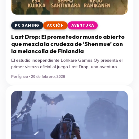
PC GAMING
ACCIÓN
AVENTURA
Last Drop: El prometedor mundo abierto
que mezcla la crudeza de ‘Shenmue’ con
la melancolía de Finlandia
El estudio independiente Lohkare Games Oy presenta el
primer vistazo oficial al juego Last Drop, una aventura
narrativa ambientada en 1994 que ya está siendo
Por Ígneo • 20 de febrero, 2026
bautizada por la comunidad como el «GTA finlandés». La
industria del videojuego independiente sigue demostrando
que hay vida más allá de las fórmulas genéricas. El estudio
finlandés Lohkare Games Oy […]