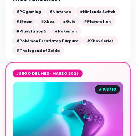
#PC gaming
#Nintendo
#Nintendo Switch
#Steam
#Xbox
#Guía
#Playstation
#PlayStation 5
#Pokémon
#Pokémon Escarlata y Púrpura
#Xbox Series
#The legend of Zelda
JUEGO DEL MES • MARZO 2026
★ 9.8 / 10