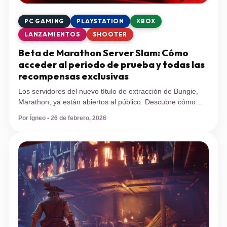
PC GAMING
PLAYSTATION
XBOX
LANZAMIENTOS
SHOOTER
Beta de Marathon Server Slam: Cómo
acceder al periodo de prueba y todas las
recompensas exclusivas
Los servidores del nuevo título de extracción de Bungie,
Marathon, ya están abiertos al público. Descubre cómo
instalar la prueba en consolas, qué progreso se guardará y
Por Ígneo • 26 de febrero, 2026
por qué debes apresurarte en asegurar tus recursos antes
del cierre. El resurgir de los juegos de extracción ha
encontrado a un nuevo contendiente de peso pesado.
Bungie […]