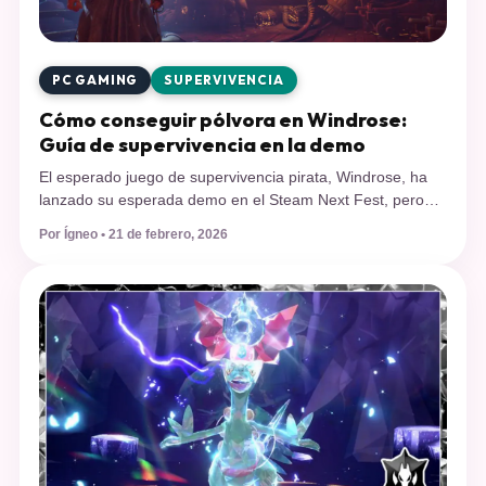
PC GAMING
SUPERVIVENCIA
Cómo conseguir pólvora en Windrose:
Guía de supervivencia en la demo
El esperado juego de supervivencia pirata, Windrose, ha
lanzado su esperada demo en el Steam Next Fest, pero
miles de jugadores se han topado con un muro técnico: la
Por Ígneo • 21 de febrero, 2026
falta de munición. Descubre el método exacto para obtener
pólvora y sacarle el máximo provecho a tus primeras
armas de fuego. El lanzamiento de la demo […]