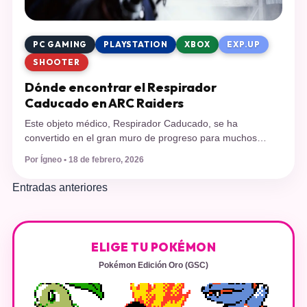
PC GAMING
PLAYSTATION
XBOX
EXP.UP
SHOOTER
Dónde encontrar el Respirador
Caducado en ARC Raiders
Este objeto médico, Respirador Caducado, se ha
convertido en el gran muro de progreso para muchos
jugadores. Te explicamos en qué mapas aparece, los
Por Ígneo • 18 de febrero, 2026
edificios exactos que debes saquear y cómo extraerlo de
una pieza. ARC Raiders es uno de los grandes éxitos
Navegación
Entradas anteriores
actuales, tanto en consolas PlayStation 5, Xbox Series y
Steam, capturando gran […]
de
entradas
ELIGE TU POKÉMON
Pokémon Edición Oro (GSC)