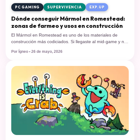
PC GAMING
SUPERVIVENCIA
EXP.UP
Dónde conseguir Mármol en Romestead:
zonas de farmeo y usos en construcción
El Mármol en Romestead es uno de los materiales de
construcción más codiciados. Si llegaste al mid-game y no
sabes dónde farmearlo, esta guía te dice exactamente
Por Ígneo • 26 de mayo, 2026
dónde buscarlo, qué necesitas para recolectarlo y en qué
edificios lo vas a usar. Romestead es un juego de
supervivencia y construcción de aldeas ambientado en una
versión […]