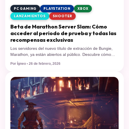
PC GAMING
PLAYSTATION
XBOX
LANZAMIENTOS
SHOOTER
Beta de Marathon Server Slam: Cómo
acceder al periodo de prueba y todas las
recompensas exclusivas
Los servidores del nuevo título de extracción de Bungie,
Marathon, ya están abiertos al público. Descubre cómo
instalar la prueba en consolas, qué progreso se guardará y
Por Ígneo • 26 de febrero, 2026
por qué debes apresurarte en asegurar tus recursos antes
del cierre. El resurgir de los juegos de extracción ha
encontrado a un nuevo contendiente de peso pesado.
Bungie […]