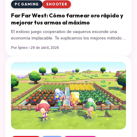
PC GAMING
SHOOTER
Far Far West: Cómo farmear oro rápido y
mejorar tus armas al máximo
El exitoso juego cooperativo de vaqueros esconde una
economía implacable. Te explicamos los mejores métodos
para farmear oro rápido en Far Far West, conseguir
Por Ígneo • 29 de abril, 2026
monedas en abundancia y llevar tu arsenal al siguiente
nivel sin estancarte en los primeros mapas. Desde su
explosivo lanzamiento, miles de jugadores se han lanzado
a los páramos de este […]