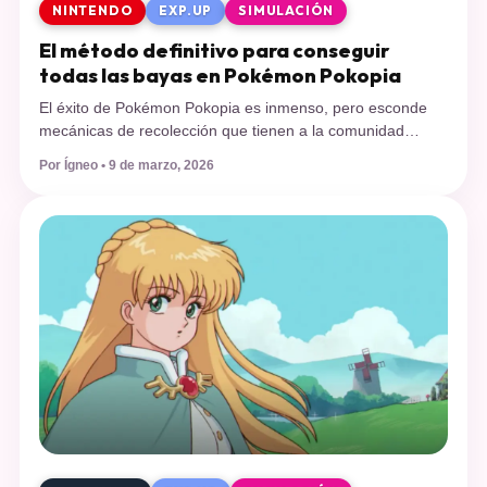
NINTENDO
EXP.UP
SIMULACIÓN
El método definitivo para conseguir
todas las bayas en Pokémon Pokopia
El éxito de Pokémon Pokopia es inmenso, pero esconde
mecánicas de recolección que tienen a la comunidad
confundida. Te explicamos si es obligatorio usar el
Por Ígneo • 9 de marzo, 2026
multijugador para completar tu huerto o si puedes
conseguir el set completo jugando en solitario. Desde su
esperado lanzamiento mundial el pasado cinco de marzo
de 2026, Pokémon Pokopia se […]