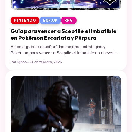
NINTENDO
EXP.UP
RPG
Guía para vencer a Sceptile el Imbatible
en Pokémon Escarlata y Púrpura
En esta guía te enseñaré las mejores estrategias y
Pokémon para vencer a Sceptile el Imbatible en el evento
de Teraincursión de 7 estrellas en Pokémon Escarlata y
Por Ígneo • 21 de febrero, 2026
Púrpura. Los eventos de Teraincursión de 7 estrellas no
paran en Pokémon Escarlata y Púrpura, ya que son 3
Pokémon con el emblema de imbatibilidad que han […]