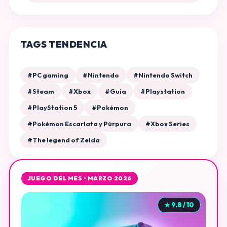
TAGS TENDENCIA
#PC gaming
#Nintendo
#Nintendo Switch
#Steam
#Xbox
#Guía
#Playstation
#PlayStation 5
#Pokémon
#Pokémon Escarlata y Púrpura
#Xbox Series
#The legend of Zelda
JUEGO DEL MES • MARZO 2026
★ 9.8 / 10