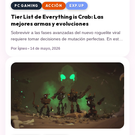
PC GAMING
ACCIÓN
EXP.UP
Tier List de Everything is Crab: Las
mejores armas y evoluciones
Sobrevivir a las fases avanzadas del nuevo roguelite viral
requiere tomar decisiones de mutación perfectas. En esta
tier list de Everything is Crab analizamos las mejores
Por Ígneo • 14 de mayo, 2026
armas y caparazones para asegurar tu dominio en el
ecosistema. Lanzado el pasado 8 de mayo, el título
desarrollado por el estudio independiente Odd Dreams
Digital se ha convertido […]