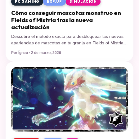
PC GAMING
EXP.UP
SIMULACIÓN
Cómo conseguir mascotas monstruo en
Fields of Mistria tras la nueva
actualización
Descubre el método exacto para desbloquear las nuevas
apariencias de mascotas en tu granja en Fields of Mistria.
Te explicamos cómo subir tu nivel de combate, activar el
Por Ígneo • 2 de marzo, 2026
talento adecuado y qué enemigos debes derrotar para
obtener este codiciado botín. NPC Studio ha vuelto a
revitalizar la vida rural con el lanzamiento de su cuarta […]