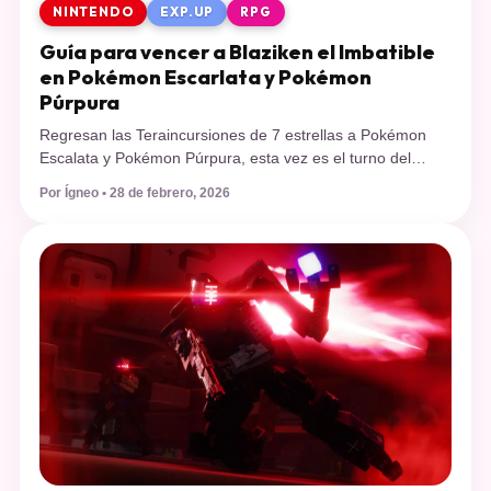
NINTENDO
EXP.UP
RPG
Guía para vencer a Blaziken el Imbatible
en Pokémon Escarlata y Pokémon
Púrpura
Regresan las Teraincursiones de 7 estrellas a Pokémon
Escalata y Pokémon Púrpura, esta vez es el turno del
inicial tipo fuego de Hoenn y aquí te enseñamos la mejor
Por Ígneo • 28 de febrero, 2026
forma de vencerlo. Nuevo evento de Teraincursión y nueva
guía para ayudarte a vencer, esta vez, a Blaziken el
Imbatible, la poderosa evolución de Torchic que sin […]