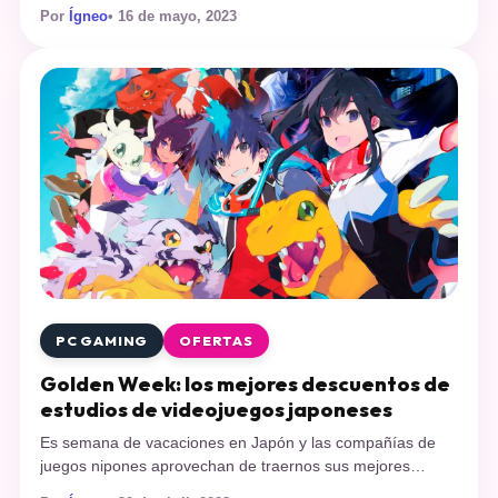
aniversario de la secuela de Metro 2033, llamada Metro
Por
Ígneo
• 16 de mayo, 2023
Last Light, una de las sagas más populares de los
videojuegos en su momento, Deep Silver ha decidido
regalar el juego en Steam desde el 18 hasta el […]
PC GAMING
OFERTAS
Golden Week: los mejores descuentos de
estudios de videojuegos japoneses
Es semana de vacaciones en Japón y las compañías de
juegos nipones aprovechan de traernos sus mejores
ofertas, acá te mostramos nuestra selección. Comienza la