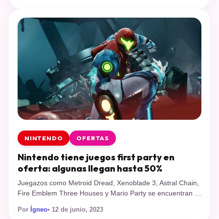
estrategia, roguelike y defensa de torres. Este videojuego
desarrollado por Amplitude Studios, creadores de […]
NINTENDO
OFERTAS
Nintendo tiene juegos first party en
oferta: algunas llegan hasta 50%
Juegazos como Metroid Dread, Xenoblade 3, Astral Chain,
Fire Emblem Three Houses y Mario Party se encuentran a
precio reducido durante este mes. Siempre es raro que
Por
Ígneo
• 12 de junio, 2023
Nintendo rebaje el precio de sus videojuegos, sobre todo si