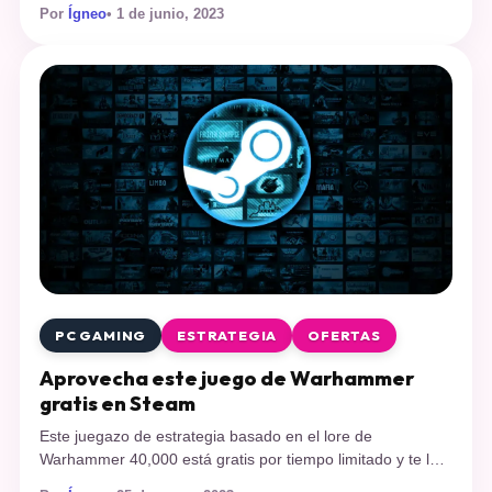
Watch Dogs Legion es un videojuego de acción y aventura
Por
Ígneo
• 1 de junio, 2023
que se desarrolla en un futuro cercano en una versión
distópica de Londres. En este juego, los jugadores asumen
el papel de un hacker que forma […]
PC GAMING
ESTRATEGIA
OFERTAS
Aprovecha este juego de Warhammer
gratis en Steam
Este juegazo de estrategia basado en el lore de
Warhammer 40,000 está gratis por tiempo limitado y te lo
puedes quedar para siempre. A todos nos gustan los