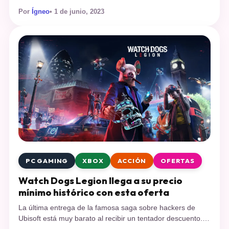
espectacular. Street Fighter 6 fue lanzado hoy y se ha
Por
Ígneo
• 1 de junio, 2023
llenado de reseñas altísimas llegando a un 93 en Metacritic
en su versión de PC, un 92 en PlayStation y un 89 en
Xbox, cosa que en […]
PC GAMING
XBOX
ACCIÓN
OFERTAS
Watch Dogs Legion llega a su precio
mínimo histórico con esta oferta
La última entrega de la famosa saga sobre hackers de
Ubisoft está muy barato al recibir un tentador descuento.