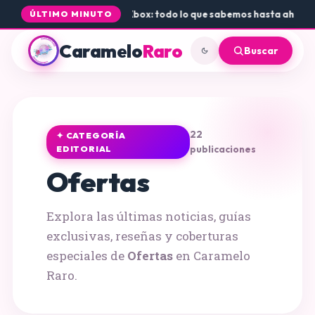
de Rogue Core a PS5 y Xbox: todo lo que sabemos hasta ahora
•
Dónde 
ÚLTIMO MINUTO
Caramelo
Raro
Buscar
22
✦ CATEGORÍA
publicaciones
EDITORIAL
Ofertas
Explora las últimas noticias, guías
exclusivas, reseñas y coberturas
especiales de
Ofertas
en Caramelo
Raro.