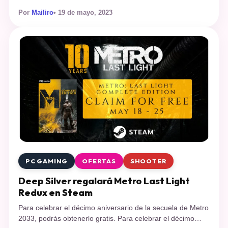
mayo. Se trata de títulos para PC, PlayStation y Xbox que
Por
Mailiro
• 19 de mayo, 2023
podrán canjearse hasta el 22 y 25 de mayo
respectivamente; pero ojo, hay algunos que solo podrán
jugarse durante este fin de semana y […]
PC GAMING
OFERTAS
SHOOTER
Deep Silver regalará Metro Last Light
Redux en Steam
Para celebrar el décimo aniversario de la secuela de Metro
2033, podrás obtenerlo gratis. Para celebrar el décimo