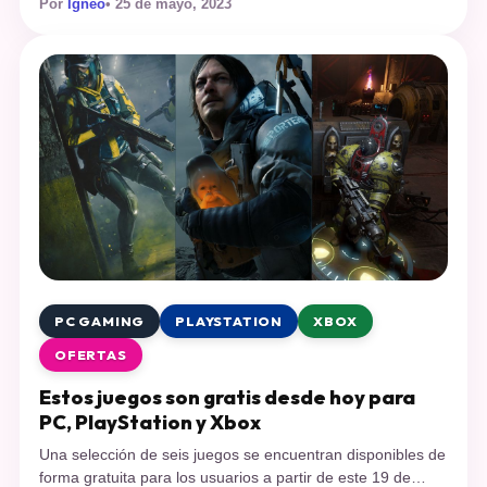
Por
Ígneo
• 25 de mayo, 2023
juegos gratis, sobre todo cuando es para quedártelo en tu
cuenta, algo que no es muy raro en la plataforma de Valve,
Steam. Esta vez el videojuego […]
PC GAMING
PLAYSTATION
XBOX
OFERTAS
Estos juegos son gratis desde hoy para
PC, PlayStation y Xbox
Una selección de seis juegos se encuentran disponibles de
forma gratuita para los usuarios a partir de este 19 de