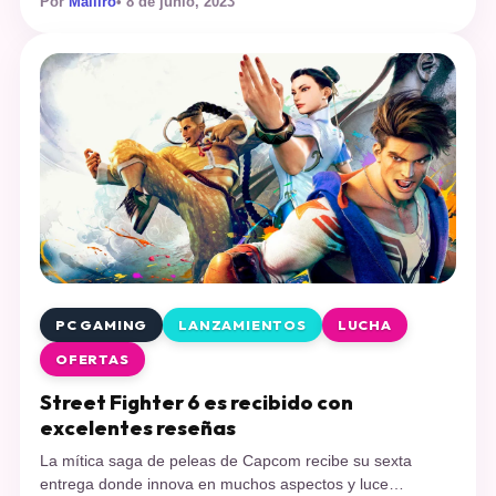
Por
Mailiro
• 8 de junio, 2023
parte de una banda criminal dedicada a realizar todo tipo
de delitos, como robos, secuestros y cibercrímenes. El
título está gratis a través de la Epic Store hasta el […]
PC GAMING
LANZAMIENTOS
LUCHA
OFERTAS
Street Fighter 6 es recibido con
excelentes reseñas
La mítica saga de peleas de Capcom recibe su sexta
entrega donde innova en muchos aspectos y luce