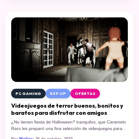
PC GAMING
EXP.UP
OFERTAS
Videojuegos de terror buenos, bonitos y
baratos para disfrutar con amigos
¿No tienen fiesta de Halloween? tranquilos, que Caramelo
Raro les preparó una fina selección de videojuegos para
reírse y asustarse con amistades o con desconocidos,
Por
Mailiro
• 26 de octubre, 2023