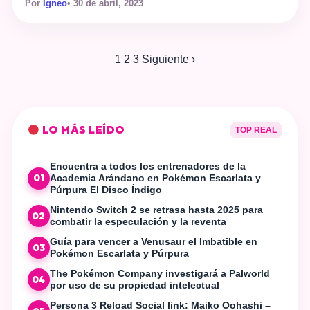
Por
Ígneo
• 30 de abril, 2023
Golden Week en Japón, una serie de feriados que en su
conjunto hacen una semana de vacaciones y es algo tan
establecido que las compañías niponas de videojuegos
nos traen […]
Paginación
1
2
3
Siguiente ›
de
entradas
LO MÁS LEÍDO
TOP REAL
Encuentra a todos los entrenadores de la
01
Academia Arándano en Pokémon Escarlata y
Púrpura El Disco Índigo
Nintendo Switch 2 se retrasa hasta 2025 para
02
combatir la especulación y la reventa
Guía para vencer a Venusaur el Imbatible en
03
Pokémon Escarlata y Púrpura
The Pokémon Company investigará a Palworld
04
por uso de su propiedad intelectual
Persona 3 Reload Social link: Maiko Oohashi –