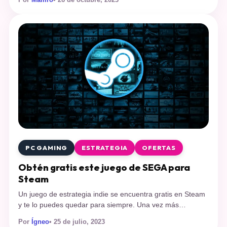
para hacerlo un poco más espeluznante. Por supuesto que
buenos, bonitos y baratos. Centramos este artículo en
juegos que mantengan un precio acotado, tengan varios
modos de juego, dan para […]
PC GAMING
ESTRATEGIA
OFERTAS
Obtén gratis este juego de SEGA para
Steam
Un juego de estrategia indie se encuentra gratis en Steam
y te lo puedes quedar para siempre. Una vez más
podemos obtener un juego gratis en Steam, esta vez es el
Por
Ígneo
• 25 de julio, 2023
turno de Dungeon of the Endless un juego indie de