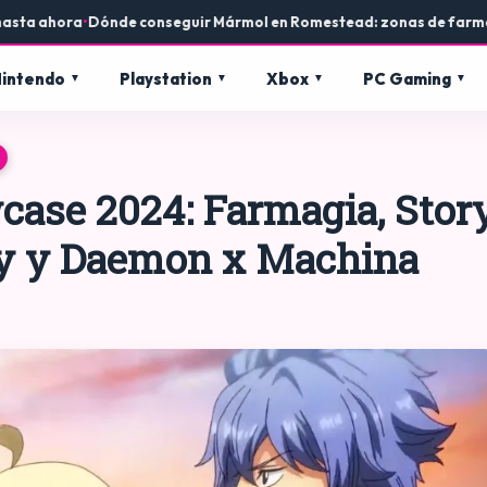
hora
•
Dónde conseguir Mármol en Romestead: zonas de farmeo y usos
intendo
Playstation
Xbox
PC Gaming
ase 2024: Farmagia, Stor
ry y Daemon x Machina