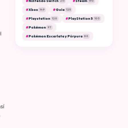
#
Nintendo Switch
#
Steam
211
193
#
Xbox
#
Guía
149
125
#
Playstation
#
PlayStation 5
120
103
#
Pokémon
97
l
#
Pokémon Escarlata y Púrpura
80
sí
e