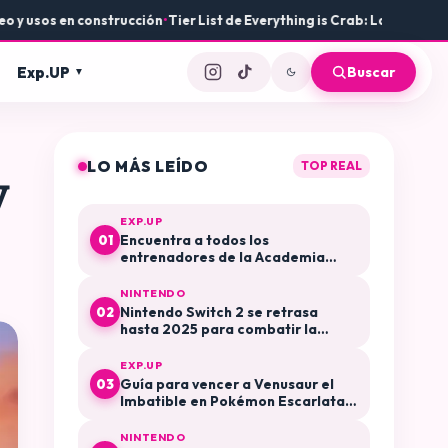
 en construcción
•
Tier List de Everything is Crab: Las mejores armas
Exp.UP
Buscar
LO MÁS LEÍDO
TOP REAL
y
EXP.UP
Encuentra a todos los
01
entrenadores de la Academia
Arándano en Pokémon Escarlata y
Púrpura El Disco Índigo
NINTENDO
Nintendo Switch 2 se retrasa
02
hasta 2025 para combatir la
especulación y la reventa
EXP.UP
Guía para vencer a Venusaur el
03
Imbatible en Pokémon Escarlata y
Púrpura
NINTENDO