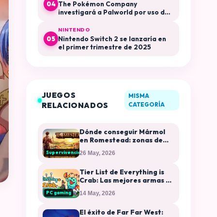
The Pokémon Company
04
investigará a Palworld por uso de
su propiedad intelectual
NINTENDO
Nintendo Switch 2 se lanzaría en
05
el primer trimestre de 2025
JUEGOS
MISMA
RELACIONADOS
CATEGORÍA
Dónde conseguir Mármol
en Romestead: zonas de
farmeo y usos en
Supervivencia
26 May, 2026
construcción
Tier List de Everything is
Crab: Las mejores armas y
evoluciones
PC gaming
14 May, 2026
El éxito de Far Far West: