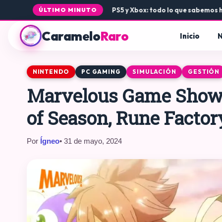
a llegada de Rogue Core a PS5 y Xbox: todo lo que sabemos hasta a
ÚLTIMO MINUTO
Caramelo
Raro
Inicio
N
NINTENDO
PC GAMING
SIMULACIÓN
GESTIÓN
Marvelous Game Showc
of Season, Rune Facto
Por
Ígneo
• 31 de mayo, 2024