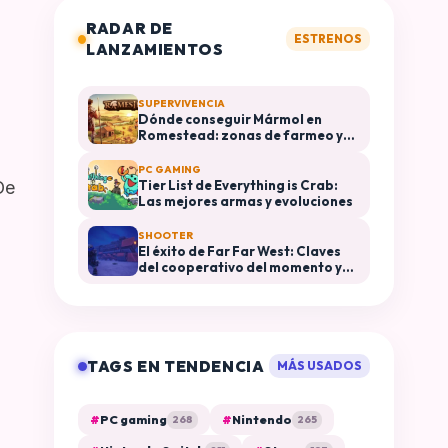
RADAR DE
ESTRENOS
LANZAMIENTOS
SUPERVIVENCIA
Dónde conseguir Mármol en
Romestead: zonas de farmeo y
usos en construcción
PC GAMING
Tier List de Everything is Crab:
De
Las mejores armas y evoluciones
SHOOTER
El éxito de Far Far West: Claves
del cooperativo del momento y
plataformas disponibles
TAGS EN TENDENCIA
MÁS USADOS
#
PC gaming
#
Nintendo
268
265