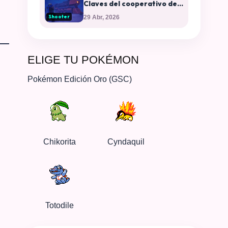
Claves del cooperativo del
momento y plataformas
Shooter
29 Abr, 2026
disponibles
ELIGE TU POKÉMON
Pokémon Edición Oro (GSC)
Chikorita
Cyndaquil
Totodile