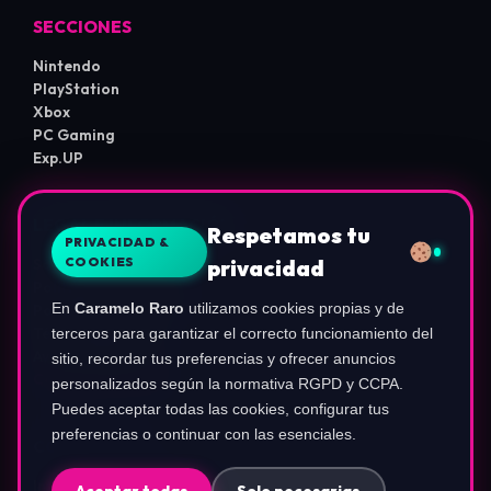
SECCIONES
Nintendo
PlayStation
Xbox
PC Gaming
Exp.UP
LEGAL E INFORMACIÓN
Respetamos tu
PRIVACIDAD &
COOKIES
privacidad
Sobre Nosotros
Política de Privacidad
En
Caramelo Raro
utilizamos cookies propias y de
Política de Cookies
Términos de Uso
terceros para garantizar el correcto funcionamiento del
Aviso de Afiliados
sitio, recordar tus preferencias y ofrecer anuncios
Configurar Cookies
personalizados según la normativa RGPD y CCPA.
Puedes aceptar todas las cookies, configurar tus
preferencias o continuar con las esenciales.
COMUNIDAD
Instagram (@ca.rameloraro)