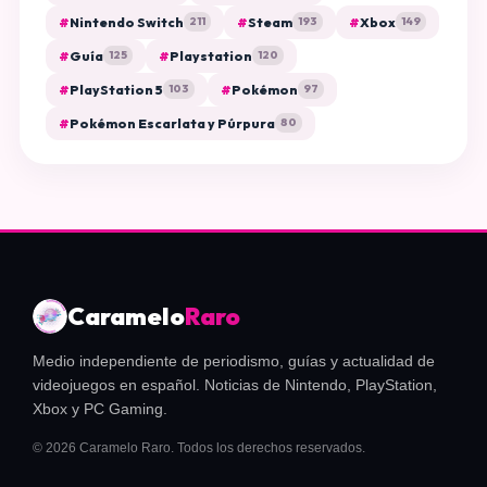
#
Nintendo Switch
#
Steam
#
Xbox
211
193
149
#
Guía
#
Playstation
125
120
#
PlayStation 5
#
Pokémon
103
97
#
Pokémon Escarlata y Púrpura
80
Caramelo
Raro
Medio independiente de periodismo, guías y actualidad de
videojuegos en español. Noticias de Nintendo, PlayStation,
Xbox y PC Gaming.
© 2026 Caramelo Raro. Todos los derechos reservados.