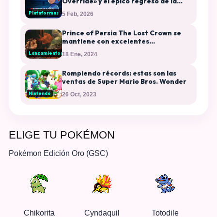
Override» y el épico regreso de la
saga
Plataformas
5 Feb, 2026
Prince of Persia The Lost Crown se
mantiene con excelentes
calificaciones el día de su estreno
Lanzamientos
18 Ene, 2024
Rompiendo récords: estas son las
ventas de Super Mario Bros. Wonder
Nintendo
26 Oct, 2023
ELIGE TU POKÉMON
Pokémon Edición Oro (GSC)
Chikorita
Cyndaquil
Totodile