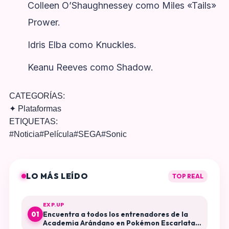
Colleen O’Shaughnessey como Miles «Tails»
Prower.
Idris Elba como Knuckles.
Keanu Reeves como Shadow.
CATEGORÍAS:
✦
Plataformas
ETIQUETAS:
#
Noticia
#
Película
#
SEGA
#
Sonic
LO MÁS LEÍDO
TOP REAL
EXP.UP
Encuentra a todos los entrenadores de la
01
Academia Arándano en Pokémon Escarlata y