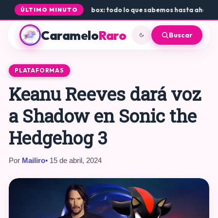
da de Rogue Core a PS5 y Xbox: todo lo que sabemos hasta ahora
•
Dó
ÚLTIMO MINUTO
Caramelo
Raro
Buscar
PLATAFORMAS
Keanu Reeves dará voz
a Shadow en Sonic the
Hedgehog 3
Por
Mailiro
• 15 de abril, 2024