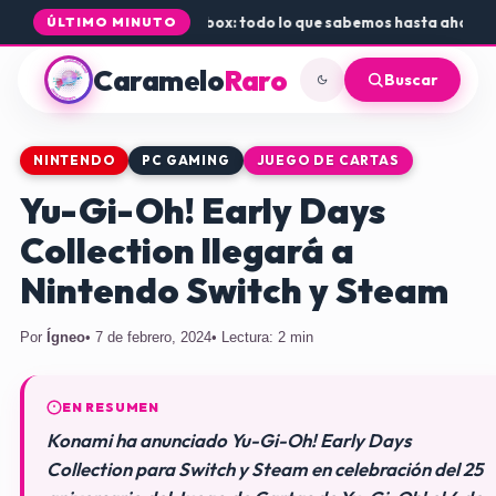
a de Rogue Core a PS5 y Xbox: todo lo que sabemos hasta ahora
•
Dónd
ÚLTIMO MINUTO
Caramelo
Raro
Buscar
NINTENDO
PC GAMING
JUEGO DE CARTAS
Yu-Gi-Oh! Early Days
Collection llegará a
Nintendo Switch y Steam
Por
Ígneo
• 7 de febrero, 2024
• Lectura: 2 min
EN RESUMEN
Konami ha anunciado Yu-Gi-Oh! Early Days
Collection para Switch y Steam en celebración del 25