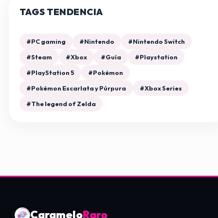
TAGS TENDENCIA
#PC gaming
#Nintendo
#Nintendo Switch
#Steam
#Xbox
#Guía
#Playstation
#PlayStation 5
#Pokémon
#Pokémon Escarlata y Púrpura
#Xbox Series
#The legend of Zelda
Caramelo
Raro