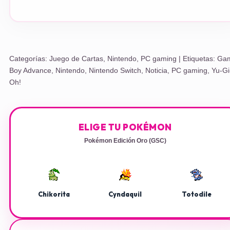
Categorías:
Juego de Cartas
,
Nintendo
,
PC gaming
| Etiquetas:
Ga
Boy Advance
,
Nintendo
,
Nintendo Switch
,
Noticia
,
PC gaming
,
Yu-Gi
Oh!
ELIGE TU POKÉMON
Pokémon Edición Oro (GSC)
Chikorita
Cyndaquil
Totodile