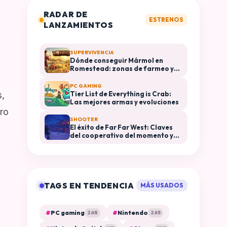
RADAR DE
ESTRENOS
LANZAMIENTOS
SUPERVIVENCIA
Dónde conseguir Mármol en
Romestead: zonas de farmeo y
usos en construcción
PC GAMING
Tier List de Everything is Crab:
s,
Las mejores armas y evoluciones
ro
SHOOTER
El éxito de Far Far West: Claves
del cooperativo del momento y
plataformas disponibles
TAGS EN TENDENCIA
MÁS USADOS
#
PC gaming
#
Nintendo
268
265