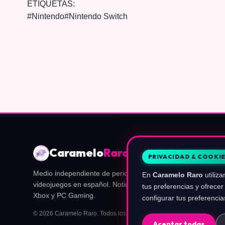
ETIQUETAS:
#
Nintendo
#
Nintendo Switch
Caramelo
Raro
PRIVACIDAD & COOKI
Medio independiente de periodismo, guías y actualidad de
En
Caramelo Raro
utiliza
videojuegos en español. Noticias de Nintendo, PlayStation,
tus preferencias y ofrec
Xbox y PC Gaming.
configurar tus preferencia
© 2026 Caramelo Raro. Todos los derechos reservados.
Aceptar todas