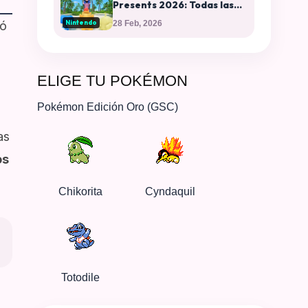
Presents 2026: Todas las
sorpresas del 30
Nintendo
gó
28 Feb, 2026
aniversario
ELIGE TU POKÉMON
Pokémon Edición Oro (GSC)
as
os
Chikorita
Cyndaquil
Totodile