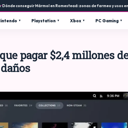
de conseguir Mármol en Romestead: zonas de farmeo y usos en con
intendo
Playstation
Xbox
PC Gaming
que pagar $2,4 millones d
 daños