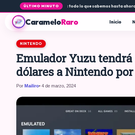
da de Rogue Core a PS5 y Xbox: todo lo que sabemos hasta ahora
•
Dón
ÚLTIMO MINUTO
Caramelo
Raro
Inicio
N
NINTENDO
Emulador Yuzu tendrá 
dólares a Nintendo por
Por
Mailiro
• 4 de marzo, 2024