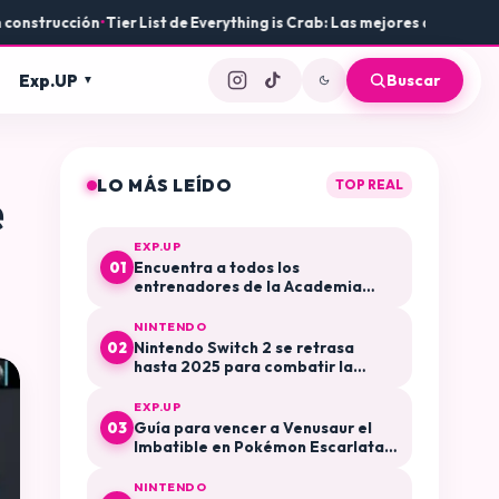
strucción
•
Tier List de Everything is Crab: Las mejores armas y evolu
Exp.UP
Buscar
LO MÁS LEÍDO
TOP REAL
e
EXP.UP
Encuentra a todos los
01
entrenadores de la Academia
Arándano en Pokémon Escarlata y
Púrpura El Disco Índigo
NINTENDO
Nintendo Switch 2 se retrasa
02
hasta 2025 para combatir la
especulación y la reventa
EXP.UP
Guía para vencer a Venusaur el
03
Imbatible en Pokémon Escarlata y
Púrpura
NINTENDO