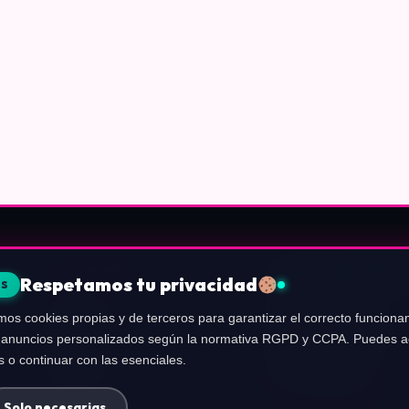
SECCIONES
LEGAL E INFORMAC
Respetamos tu privacidad
ES
Nintendo
Sobre Nosotros
mos cookies propias y de terceros para garantizar el correcto funcionam
PlayStation
Política de Privacidad
er anuncios personalizados según la normativa RGPD y CCPA. Puedes ac
Xbox
Política de Cookies
s o continuar con las esenciales.
PC Gaming
Términos de Uso
Exp.UP
Aviso de Afiliados
Configurar Cookies
Solo necesarias