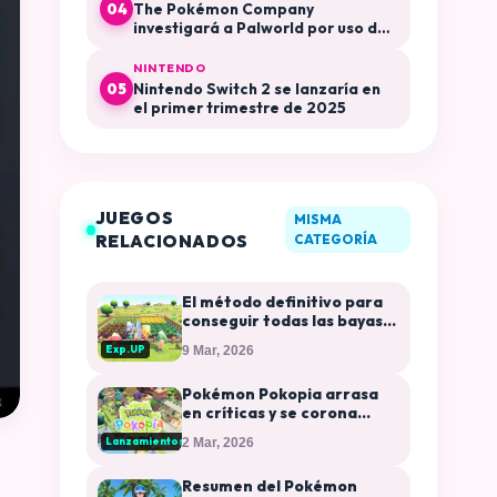
The Pokémon Company
04
investigará a Palworld por uso de
su propiedad intelectual
NINTENDO
Nintendo Switch 2 se lanzaría en
05
el primer trimestre de 2025
JUEGOS
MISMA
RELACIONADOS
CATEGORÍA
El método definitivo para
conseguir todas las bayas
en Pokémon Pokopia
Exp.UP
9 Mar, 2026
Pokémon Pokopia arrasa
en críticas y se corona
como el juego mejor
Lanzamientos
2 Mar, 2026
valorado de la franquicia
Resumen del Pokémon