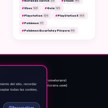
#
Nintendo Switch
#
Steam
211
193
#
Xbox
#
Guía
149
125
#
Playstation
#
PlayStation 5
120
103
#
Pokémon
97
#
Pokémon Escarlata y Púrpura
80
IÓN
COMUNIDAD
Instagram (@ca.rameloraro)
iento del sitio, recordar
TikTok (@carameloraro.com)
eptar todas las cookies,
YouTube
Personalizar