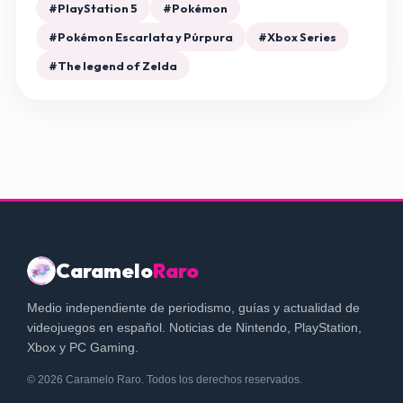
#PlayStation 5
#Pokémon
#Pokémon Escarlata y Púrpura
#Xbox Series
#The legend of Zelda
Caramelo
Raro
Medio independiente de periodismo, guías y actualidad de
videojuegos en español. Noticias de Nintendo, PlayStation,
Xbox y PC Gaming.
© 2026 Caramelo Raro. Todos los derechos reservados.