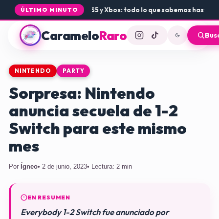
llegada de Rogue Core a PS5 y Xbox: todo lo que sabemos hasta ahor
ÚLTIMO MINUTO
Caramelo
Raro
Bus
NINTENDO
PARTY
Sorpresa: Nintendo
anuncia secuela de 1-2
Switch para este mismo
mes
Por
Ígneo
• 2 de junio, 2023
• Lectura: 2 min
EN RESUMEN
Everybody 1-2 Switch fue anunciado por