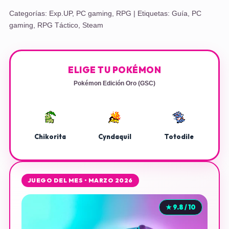
Categorías:
Exp.UP
,
PC gaming
,
RPG
| Etiquetas:
Guía
,
PC
gaming
,
RPG Táctico
,
Steam
ELIGE TU POKÉMON
Pokémon Edición Oro (GSC)
Chikorita
Cyndaquil
Totodile
JUEGO DEL MES • MARZO 2026
★ 9.8 / 10