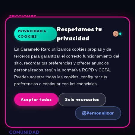
SECCIONES
Nintendo
Respetamos tu
PRIVACIDAD &
PlayStation
COOKIES
privacidad
Xbox
PC Gaming
En
Caramelo Raro
utilizamos cookies propias y de
Exp.UP
terceros para garantizar el correcto funcionamiento del
sitio, recordar tus preferencias y ofrecer anuncios
personalizados según la normativa RGPD y CCPA.
LEGAL E INFORMACIÓN
Puedes aceptar todas las cookies, configurar tus
Sobre Nosotros
preferencias o continuar con las esenciales.
Política de Privacidad
Política de Cookies
Aceptar todas
Solo necesarias
Términos de Uso
Aviso de Afiliados
Personalizar
Configurar Cookies
COMUNIDAD