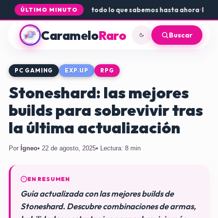
ue Core a PS5 y Xbox: todo lo que sabemos hasta ahora
•
Dónde conse
ÚLTIMO MINUTO
Caramelo
Raro
Buscar
PC GAMING
EXP.UP
RPG
Stoneshard: las mejores
builds para sobrevivir tras
la última actualización
Por
Ígneo
• 22 de agosto, 2025
• Lectura: 8 min
EN RESUMEN
Guía actualizada con las mejores builds de
Stoneshard. Descubre combinaciones de armas,