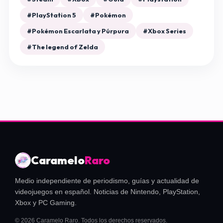
#PlayStation 5
#Pokémon
#Pokémon Escarlata y Púrpura
#Xbox Series
#The legend of Zelda
Caramelo
Raro
Medio independiente de periodismo, guías y actualidad de
videojuegos en español. Noticias de Nintendo, PlayStation,
Xbox y PC Gaming.
© 2026 Caramelo Raro. Todos los derechos reservados.