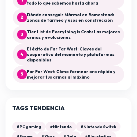
1
todo lo que sabemos hasta ahora
Dónde conseguir Mármol en Romestead:
2
zonas de farmeo y usos en construcción
Tier List de Everything is Crab: Las mejores
3
armas y evoluciones
El éxito de Far Far West: Claves del
4
cooperativo del momento y plataformas
disponibles
Far Far West: Cómo farmear oro rápido y
5
mejorar tus armas al máximo
TAGS TENDENCIA
#PC gaming
#Nintendo
#Nintendo Switch
#Steam
#Xbox
#Guía
#Playstation