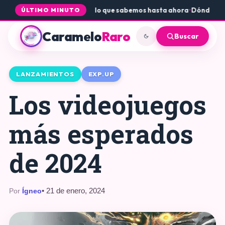
re a PS5 y Xbox: todo lo que sabemos hasta ahora
•
Dónde conseguir 
ÚLTIMO MINUTO
Caramelo
Raro
Buscar
LANZAMIENTOS
EXP.UP
Los videojuegos
más esperados
de 2024
• 21 de enero, 2024
Por
Ígneo