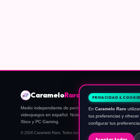
Caramelo
Raro
PRIVACIDAD & COOKI
Medio independiente de periodismo, guías y actualidad de
En
Caramelo Raro
utiliza
videojuegos en español. Noticias de Nintendo, PlayStation,
tus preferencias y ofrec
Xbox y PC Gaming.
configurar tus preferencia
© 2026 Caramelo Raro. Todos los derechos reservados.
Aceptar todas