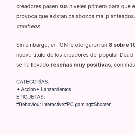
creadores pasen sus niveles primero para que e
provoca que existan calabozos mal planteados.
crasheos
.
Sin embargo, en
IGN
le otorgaron un
8 sobre 1
nuevo título de los creadores del popular Dea
se ha llevado
reseñas muy positivas
, con más
CATEGORÍAS:
✦
Acción
✦
Lanzamientos
ETIQUETAS:
#
Behaviour Interactive
#
PC gaming
#
Shooter