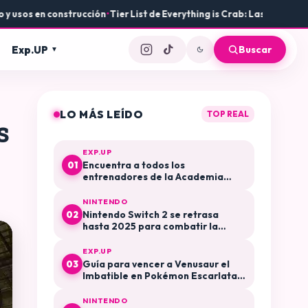
s en construcción
•
Tier List de Everything is Crab: Las mejores arma
Exp.UP
Buscar
LO MÁS LEÍDO
TOP REAL
s
EXP.UP
Encuentra a todos los
01
entrenadores de la Academia
Arándano en Pokémon Escarlata y
Púrpura El Disco Índigo
NINTENDO
Nintendo Switch 2 se retrasa
02
hasta 2025 para combatir la
especulación y la reventa
EXP.UP
Guía para vencer a Venusaur el
03
Imbatible en Pokémon Escarlata y
Púrpura
NINTENDO