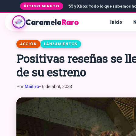
•
La llegada de Rogue Core a PS5 y Xbox: todo lo que sabemos hasta 
ÚLTIMO MINUTO
Caramelo
Raro
Inicio
N
ACCIÓN
LANZAMIENTOS
Positivas reseñas se l
de su estreno
Por
Mailiro
• 6 de abril, 2023