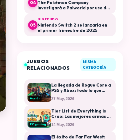
The Pokémon Company
04
investigará a Palworld por uso de
su propiedad intelectual
NINTENDO
Nintendo Switch 2 se lanzaría en
05
el primer trimestre de 2025
JUEGOS
MISMA
RELACIONADOS
CATEGORÍA
La llegada de Rogue Core a
PS5 y Xbox: todo lo que
sabemos hasta ahora
Acción
27 May, 2026
Tier List de Everything is
Crab: Las mejores armas y
evoluciones
PC gaming
14 May, 2026
El éxito de Far Far West: