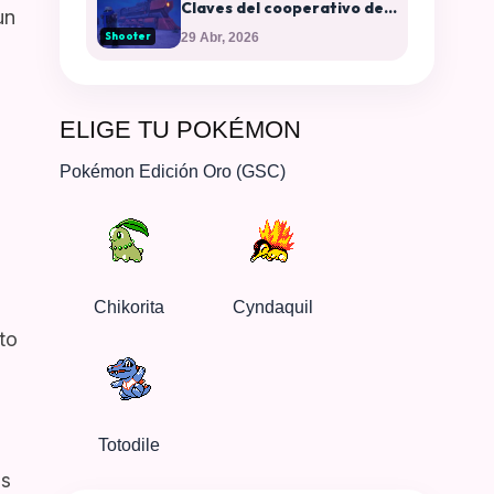
Claves del cooperativo del
un
momento y plataformas
Shooter
29 Abr, 2026
disponibles
ELIGE TU POKÉMON
Pokémon Edición Oro (GSC)
Chikorita
Cyndaquil
to
Totodile
os