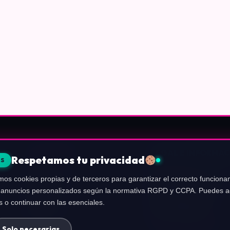
SECCIONES
LEGAL E INFORMAC
Respetamos tu privacidad
ES
Nintendo
Sobre Nosotros
mos cookies propias y de terceros para garantizar el correcto funcionam
PlayStation
Política de Privacidad
er anuncios personalizados según la normativa RGPD y CCPA. Puedes ac
Xbox
Política de Cookies
s o continuar con las esenciales.
PC Gaming
Términos de Uso
Exp.UP
Aviso de Afiliados
Configurar Cookies
Solo necesarias