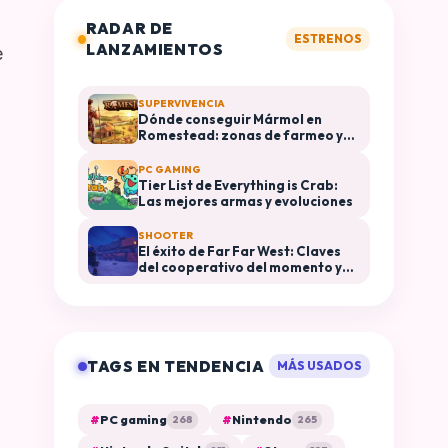
RADAR DE
ESTRENOS
LANZAMIENTOS
e
SUPERVIVENCIA
Dónde conseguir Mármol en
Romestead: zonas de farmeo y
usos en construcción
PC GAMING
Tier List de Everything is Crab:
Las mejores armas y evoluciones
SHOOTER
El éxito de Far Far West: Claves
del cooperativo del momento y
plataformas disponibles
TAGS EN TENDENCIA
MÁS USADOS
#
PC gaming
#
Nintendo
268
265