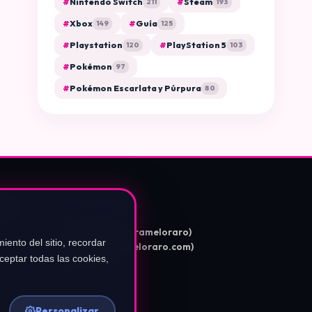
#
Nintendo Switch
#
Steam
211
193
#
Xbox
#
Guía
149
125
#
Playstation
#
PlayStation 5
120
103
#
Pokémon
97
#
Pokémon Escarlata y Púrpura
80
IÓN
COMUNIDAD
Instagram (@ca.rameloraro)
iento del sitio, recordar
TikTok (@carameloraro.com)
eptar todas las cookies,
YouTube
Personalizar