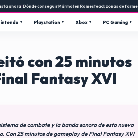
 ahora
•
Dónde conseguir Mármol en Romestead: zonas de farmeo y us
intendo
Playstation
Xbox
PC Gaming
eitó con 25 minutos
inal Fantasy XVI
 sistema de combate y la banda sonora de esta nueva
ño. Con 25 minutos de gameplay de Final Fantasy XVI