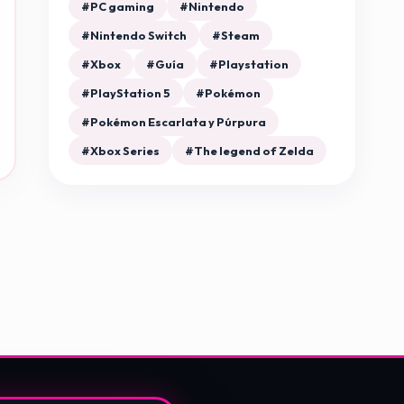
#PC gaming
#Nintendo
#Nintendo Switch
#Steam
#Xbox
#Guía
#Playstation
#PlayStation 5
#Pokémon
#Pokémon Escarlata y Púrpura
#Xbox Series
#The legend of Zelda