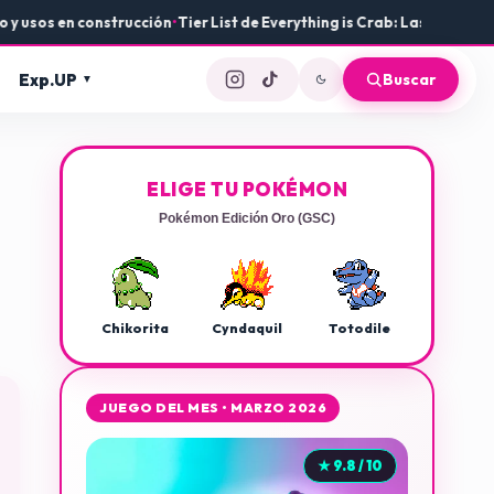
os en construcción
•
Tier List de Everything is Crab: Las mejores arma
Exp.UP
Buscar
ELIGE TU POKÉMON
Pokémon Edición Oro (GSC)
Chikorita
Cyndaquil
Totodile
JUEGO DEL MES • MARZO 2026
★ 9.8 / 10