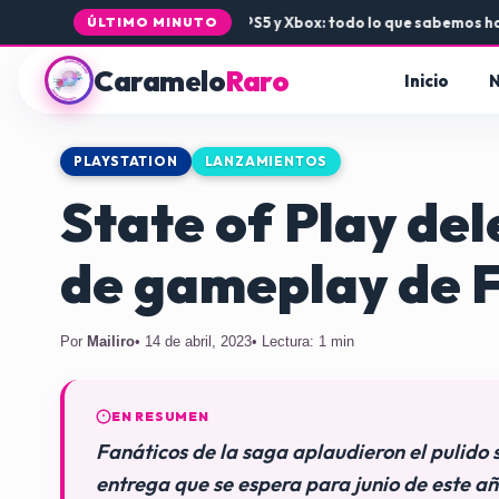
•
La llegada de Rogue Core a PS5 y Xbox: todo lo que sabemos hasta
ÚLTIMO MINUTO
Caramelo
Raro
Inicio
N
PLAYSTATION
LANZAMIENTOS
State of Play del
de gameplay de F
Por
Mailiro
• 14 de abril, 2023
• Lectura: 1 min
EN RESUMEN
Fanáticos de la saga aplaudieron el pulido
entrega que se espera para junio de este a