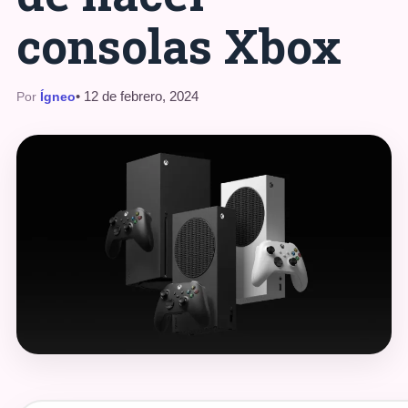
consolas Xbox
• 12 de febrero, 2024
Por
Ígneo