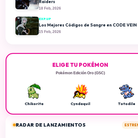
Raiders
18 Feb, 2026
EXP.UP
Los Mejores Códigos de Sangre en CODE VEIN
15 Feb, 2026
ELIGE TU POKÉMON
Pokémon Edición Oro (GSC)
Chikorita
Cyndaquil
Totodile
RADAR DE LANZAMIENTOS
ESTRE