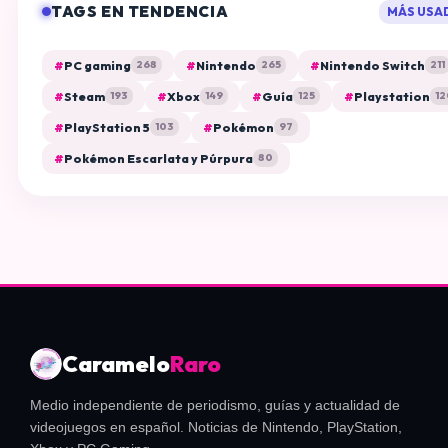
TAGS EN TENDENCIA
MÁS USA
#
PC gaming
#
Nintendo
#
Nintendo Switch
268
265
211
#
Steam
#
Xbox
#
Guía
#
Playstation
193
149
125
12
#
PlayStation 5
#
Pokémon
103
97
#
Pokémon Escarlata y Púrpura
80
Caramelo
Raro
Medio independiente de periodismo, guías y actualidad de
videojuegos en español. Noticias de Nintendo, PlayStation,