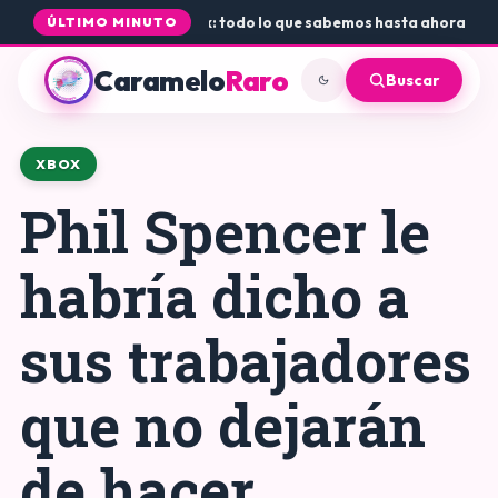
 Rogue Core a PS5 y Xbox: todo lo que sabemos hasta ahora
•
Dónde c
ÚLTIMO MINUTO
Caramelo
Raro
Buscar
XBOX
Phil Spencer le
habría dicho a
sus trabajadores
que no dejarán
de hacer