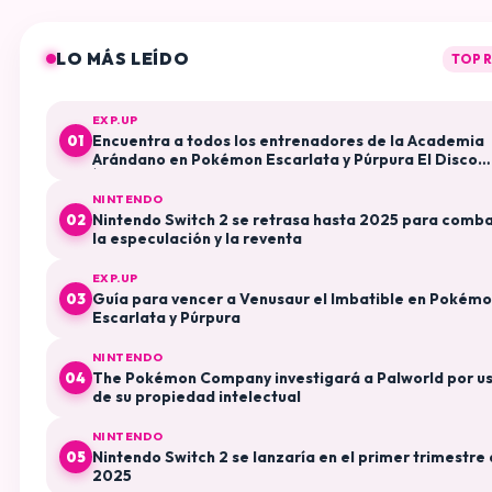
LO MÁS LEÍDO
TOP 
EXP.UP
Encuentra a todos los entrenadores de la Academia
01
Arándano en Pokémon Escarlata y Púrpura El Disco
Índigo
NINTENDO
Nintendo Switch 2 se retrasa hasta 2025 para comba
02
la especulación y la reventa
EXP.UP
Guía para vencer a Venusaur el Imbatible en Pokém
03
Escarlata y Púrpura
NINTENDO
The Pokémon Company investigará a Palworld por u
04
de su propiedad intelectual
NINTENDO
Nintendo Switch 2 se lanzaría en el primer trimestre
05
2025