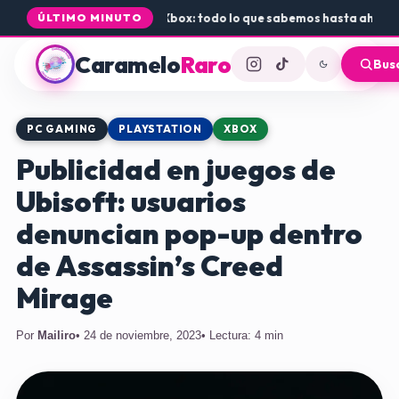
a de Rogue Core a PS5 y Xbox: todo lo que sabemos hasta ahora
•
Dón
ÚLTIMO MINUTO
Caramelo
Raro
Bus
PC GAMING
PLAYSTATION
XBOX
Publicidad en juegos de
Ubisoft: usuarios
denuncian pop-up dentro
de Assassin’s Creed
Mirage
Por
Mailiro
• 24 de noviembre, 2023
• Lectura: 4 min