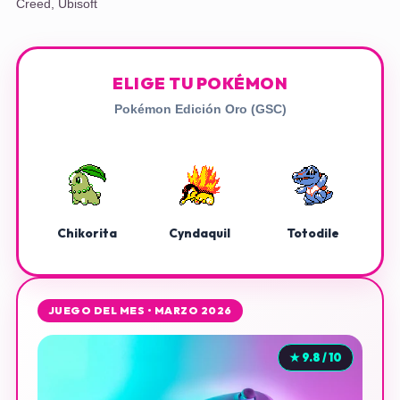
Creed
,
Ubisoft
ELIGE TU POKÉMON
Pokémon Edición Oro (GSC)
Chikorita
Cyndaquil
Totodile
JUEGO DEL MES • MARZO 2026
★ 9.8 / 10