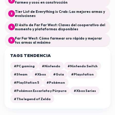
2
farmeo y usos en construcción
Tier List de Everything is Crab: Las mejores armas y
3
evoluciones
El éxito de Far Far West: Claves del cooperativo del
4
momento y plataformas disponibles
Far Far West: Cómo farmear oro rápido y mejorar
5
tus armas al máximo
TAGS TENDENCIA
#PC gaming
#Nintendo
#Nintendo Switch
#Steam
#Xbox
#Guía
#Playstation
#PlayStation 5
#Pokémon
#Pokémon Escarlata y Púrpura
#Xbox Series
#The legend of Zelda