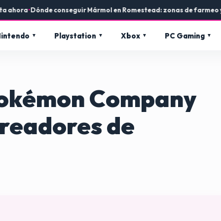
ra
•
Dónde conseguir Mármol en Romestead: zonas de farmeo y usos e
intendo
Playstation
Xbox
PC Gaming
 Pokémon Company
creadores de