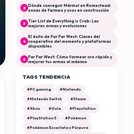
Dónde conseguir Mármol en Romestead:
2
zonas de farmeo y usos en construcción
Tier List de Everything is Crab: Las
3
mejores armas y evoluciones
El éxito de Far Far West: Claves del
cooperativo del momento y plataformas
4
disponibles
Far Far West: Cómo farmear oro rápido y
5
mejorar tus armas al máximo
TAGS TENDENCIA
#PC gaming
#Nintendo
#Nintendo Switch
#Steam
#Xbox
#Guía
#Playstation
#PlayStation 5
#Pokémon
#Pokémon Escarlata y Púrpura