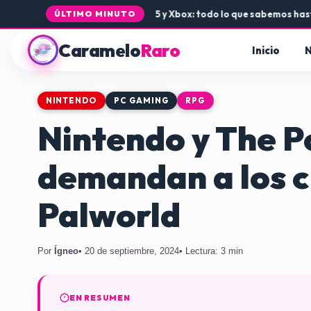
llegada de Rogue Core a PS5 y Xbox: todo lo que sabemos hasta aho
ÚLTIMO MINUTO
Caramelo
Raro
Inicio
N
NINTENDO
PC GAMING
RPG
Nintendo y The
demandan a los 
Palworld
Por
Ígneo
• 20 de septiembre, 2024
• Lectura: 3 min
EN RESUMEN