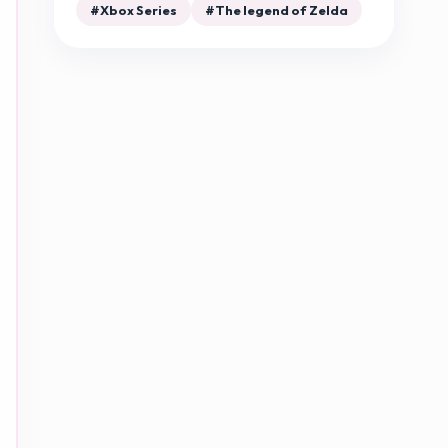
#Xbox Series
#The legend of Zelda