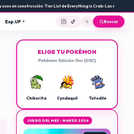
n construcción
•
Tier List de Everything is Crab: Las mejores armas y 
Exp.UP
Buscar
ELIGE TU POKÉMON
Pokémon Edición Oro (GSC)
Chikorita
Cyndaquil
Totodile
JUEGO DEL MES • MARZO 2026