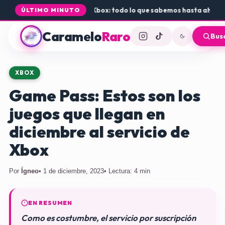
 de Rogue Core a PS5 y Xbox: todo lo que sabemos hasta ahora
•
Dónd
ÚLTIMO MINUTO
Caramelo
Raro
Bus
XBOX
Game Pass: Estos son los
juegos que llegan en
diciembre al servicio de
Xbox
Por
Ígneo
• 1 de diciembre, 2023
• Lectura: 4 min
EN RESUMEN
Como es costumbre, el servicio por suscripción