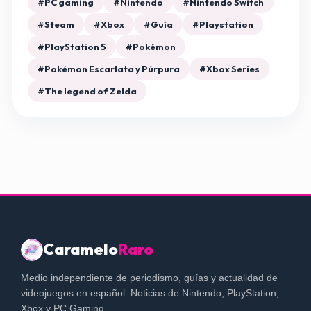
#PC gaming
#Nintendo
#Nintendo Switch
#Steam
#Xbox
#Guía
#Playstation
#PlayStation 5
#Pokémon
#Pokémon Escarlata y Púrpura
#Xbox Series
#The legend of Zelda
Caramelo
Raro
Medio independiente de periodismo, guías y actualidad de
videojuegos en español. Noticias de Nintendo, PlayStation,
Xbox y PC Gaming.