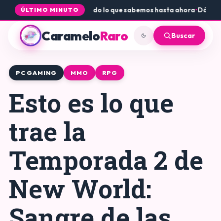
 Core a PS5 y Xbox: todo lo que sabemos hasta ahora
•
Dónde consegu
ÚLTIMO MINUTO
Caramelo
Raro
Buscar
PC GAMING
MMO
RPG
Esto es lo que
trae la
Temporada 2 de
New World:
Sangre de las