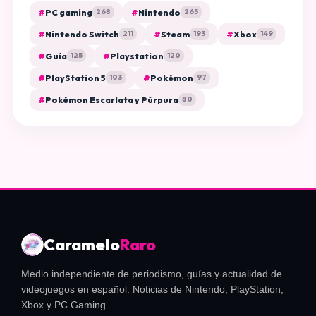
#
PC gaming
#
Nintendo
268
265
#
Nintendo Switch
#
Steam
#
Xbox
211
193
149
#
Guía
#
Playstation
125
120
#
PlayStation 5
#
Pokémon
103
97
#
Pokémon Escarlata y Púrpura
80
Caramelo
Raro
Medio independiente de periodismo, guías y actualidad de
videojuegos en español. Noticias de Nintendo, PlayStation,
Xbox y PC Gaming.