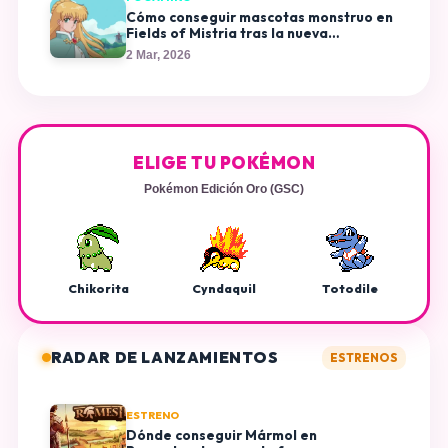
Cómo conseguir mascotas monstruo en
Fields of Mistria tras la nueva
actualización
2 Mar, 2026
ELIGE TU POKÉMON
Pokémon Edición Oro (GSC)
Chikorita
Cyndaquil
Totodile
RADAR DE LANZAMIENTOS
ESTRENOS
ESTRENO
Dónde conseguir Mármol en