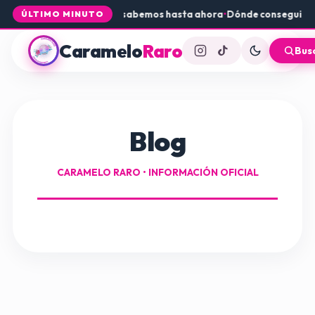
 a PS5 y Xbox: todo lo que sabemos hasta ahora
•
Dónde conseguir Má
ÚLTIMO MINUTO
Caramelo
Raro
Bus
Blog
CARAMELO RARO • INFORMACIÓN OFICIAL