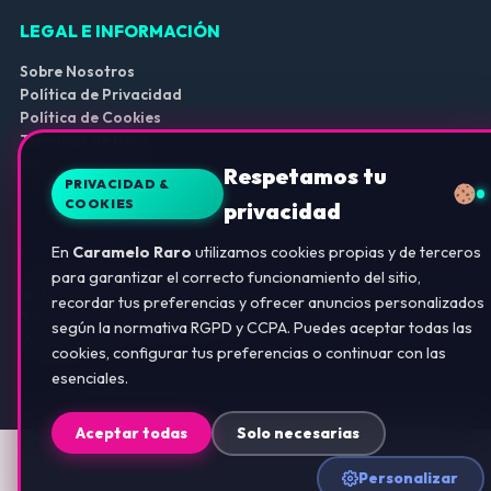
LEGAL E INFORMACIÓN
Sobre Nosotros
Política de Privacidad
Política de Cookies
Términos de Uso
Aviso de Afiliados
Respetamos tu
PRIVACIDAD &
Configurar Cookies
COOKIES
privacidad
En
Caramelo Raro
utilizamos cookies propias y de terceros
COMUNIDAD
para garantizar el correcto funcionamiento del sitio,
Instagram (@ca.rameloraro)
recordar tus preferencias y ofrecer anuncios personalizados
TikTok (@carameloraro.com)
según la normativa RGPD y CCPA. Puedes aceptar todas las
YouTube
cookies, configurar tus preferencias o continuar con las
esenciales.
Aceptar todas
Solo necesarias
Personalizar