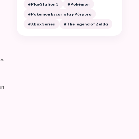
#PlayStation 5
#Pokémon
#Pokémon Escarlata y Púrpura
#Xbox Series
#The legend of Zelda
».
un