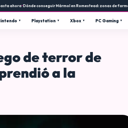
a ahora
•
Dónde conseguir Mármol en Romestead: zonas de farmeo y u
intendo
Playstation
Xbox
PC Gaming
ego de terror de
prendió a la