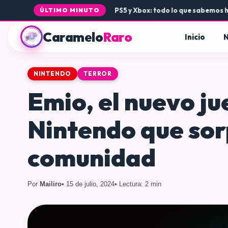
•
La llegada de Rogue Core a PS5 y Xbox: todo lo que sabemos hast
ÚLTIMO MINUTO
Caramelo
Raro
Inicio
N
NINTENDO
TERROR
Emio, el nuevo ju
Nintendo que sor
comunidad
Por
Mailiro
• 15 de julio, 2024
• Lectura: 2 min