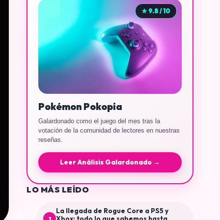
★ 9.8 / 10
Pokémon Pokopia
Galardonado como el juego del mes tras la
votación de la comunidad de lectores en nuestras
reseñas.
Leer Análisis Galardonado →
LO MÁS LEÍDO
La llegada de Rogue Core a PS5 y
Xbox: todo lo que sabemos hasta
1