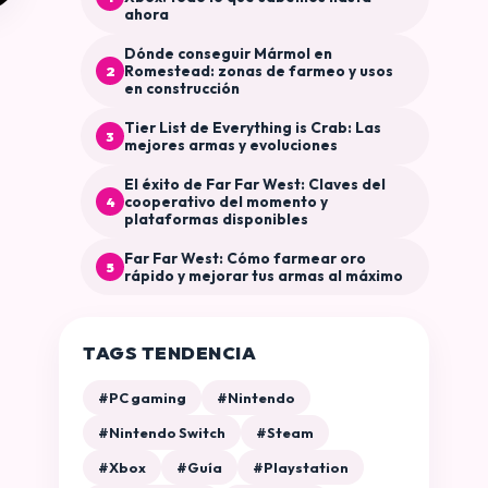
ahora
Dónde conseguir Mármol en
Romestead: zonas de farmeo y usos
2
en construcción
Tier List de Everything is Crab: Las
3
mejores armas y evoluciones
El éxito de Far Far West: Claves del
cooperativo del momento y
4
plataformas disponibles
Far Far West: Cómo farmear oro
5
rápido y mejorar tus armas al máximo
TAGS TENDENCIA
#PC gaming
#Nintendo
#Nintendo Switch
#Steam
#Xbox
#Guía
#Playstation