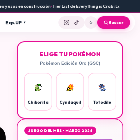
sos en construcción
•
Tier List de Everything is Crab: Las mejores ar
Exp.UP
Buscar
ELIGE TU POKÉMON
Pokémon Edición Oro (GSC)
Chikorita
Cyndaquil
Totodile
JUEGO DEL MES • MARZO 2026