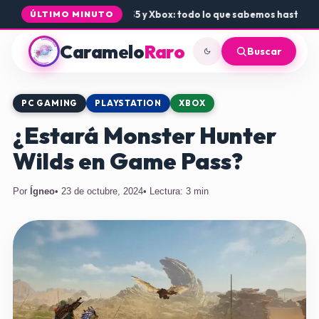
egada de Rogue Core a PS5 y Xbox: todo lo que sabemos hasta ahora
ÚLTIMO MINUTO
Caramelo
Raro
Buscar
PC GAMING
PLAYSTATION
XBOX
¿Estará Monster Hunter
Wilds en Game Pass?
Por
Ígneo
• 23 de octubre, 2024
• Lectura: 3 min