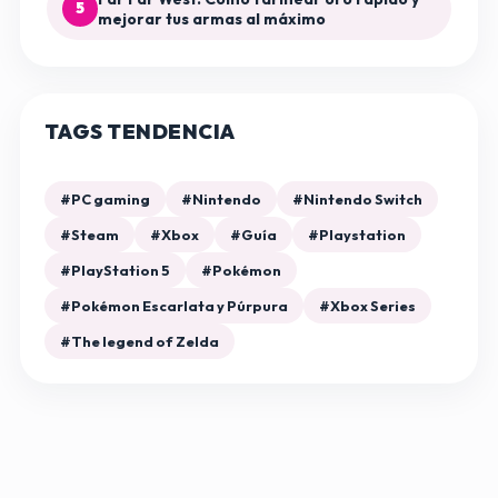
5
mejorar tus armas al máximo
TAGS TENDENCIA
#PC gaming
#Nintendo
#Nintendo Switch
#Steam
#Xbox
#Guía
#Playstation
#PlayStation 5
#Pokémon
#Pokémon Escarlata y Púrpura
#Xbox Series
#The legend of Zelda