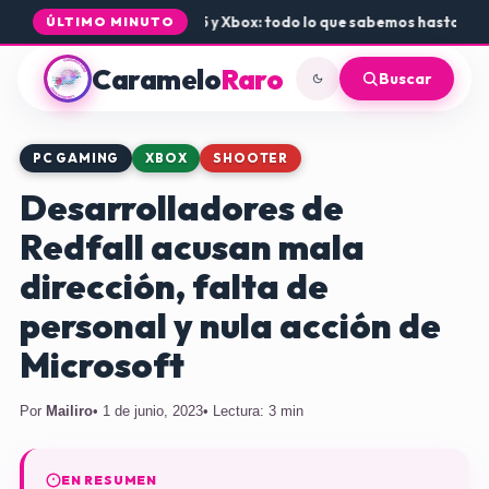
egada de Rogue Core a PS5 y Xbox: todo lo que sabemos hasta ahora
•
ÚLTIMO MINUTO
Caramelo
Raro
Buscar
PC GAMING
XBOX
SHOOTER
Desarrolladores de
Redfall acusan mala
dirección, falta de
personal y nula acción de
Microsoft
Por
Mailiro
• 1 de junio, 2023
• Lectura: 3 min
EN RESUMEN