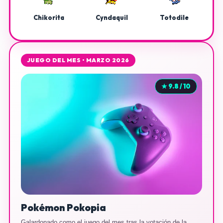
Chikorita
Cyndaquil
Totodile
JUEGO DEL MES • MARZO 2026
★ 9.8 / 10
Pokémon Pokopia
Galardonado como el juego del mes tras la votación de la