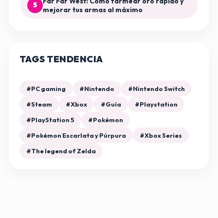
Far Far West: Cómo farmear oro rápido y
5
mejorar tus armas al máximo
TAGS TENDENCIA
#PC gaming
#Nintendo
#Nintendo Switch
#Steam
#Xbox
#Guía
#Playstation
#PlayStation 5
#Pokémon
#Pokémon Escarlata y Púrpura
#Xbox Series
#The legend of Zelda