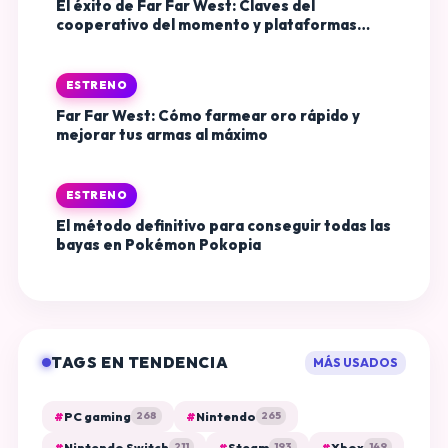
El éxito de Far Far West: Claves del
cooperativo del momento y plataformas
disponibles
ESTRENO
Far Far West: Cómo farmear oro rápido y
mejorar tus armas al máximo
ESTRENO
El método definitivo para conseguir todas las
bayas en Pokémon Pokopia
TAGS EN TENDENCIA
MÁS USADOS
#
PC gaming
#
Nintendo
268
265
#
Nintendo Switch
#
Steam
#
Xbox
211
193
149