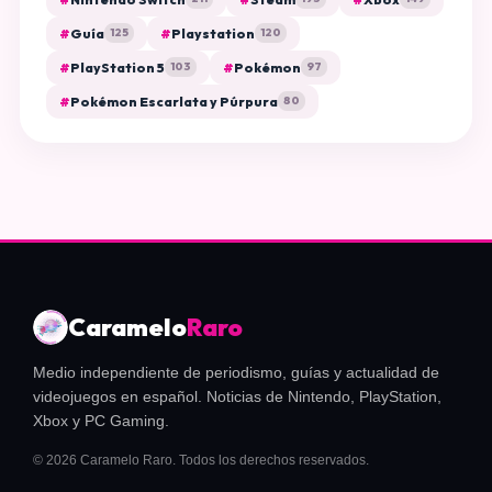
#
Guía
#
Playstation
125
120
#
PlayStation 5
#
Pokémon
103
97
#
Pokémon Escarlata y Púrpura
80
Caramelo
Raro
Medio independiente de periodismo, guías y actualidad de
videojuegos en español. Noticias de Nintendo, PlayStation,
Xbox y PC Gaming.
© 2026 Caramelo Raro. Todos los derechos reservados.