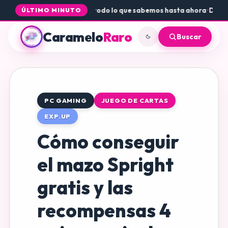
ue Core a PS5 y Xbox: todo lo que sabemos hasta ahora
•
Dónde conse
ÚLTIMO MINUTO
Caramelo
Raro
Buscar
PC GAMING
JUEGO DE CARTAS
EXP.UP
Cómo conseguir
el mazo Spright
gratis y las
recompensas 4