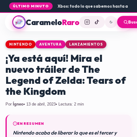
ada de Rogue Core a PS5 y Xbox: todo lo que sabemos hasta ahora
•
D
ÚLTIMO MINUTO
Caramelo
Raro
Bus
NINTENDO
AVENTURA
LANZAMIENTOS
¡Ya está aquí! Mira el
nuevo tráiler de The
Legend of Zelda: Tears of
the Kingdom
Por
Ígneo
• 13 de abril, 2023
• Lectura: 2 min
EN RESUMEN
Nintendo acaba de liberar lo que es el tercer y