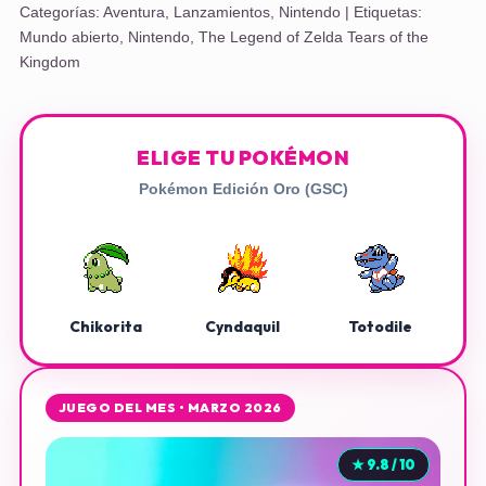
Categorías:
Aventura
,
Lanzamientos
,
Nintendo
| Etiquetas:
Mundo abierto
,
Nintendo
,
The Legend of Zelda Tears of the
Kingdom
ELIGE TU POKÉMON
Pokémon Edición Oro (GSC)
Chikorita
Cyndaquil
Totodile
JUEGO DEL MES • MARZO 2026
★ 9.8 / 10