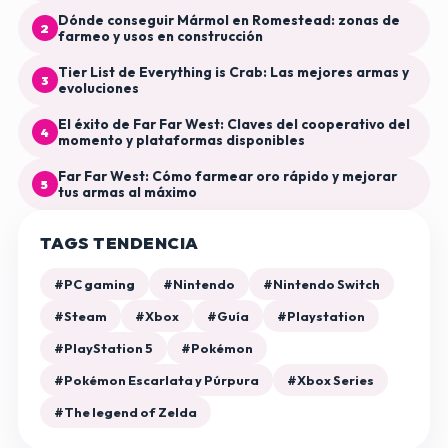
Dónde conseguir Mármol en Romestead: zonas de
2
farmeo y usos en construcción
Tier List de Everything is Crab: Las mejores armas y
3
evoluciones
El éxito de Far Far West: Claves del cooperativo del
4
momento y plataformas disponibles
Far Far West: Cómo farmear oro rápido y mejorar
5
tus armas al máximo
TAGS TENDENCIA
#PC gaming
#Nintendo
#Nintendo Switch
#Steam
#Xbox
#Guía
#Playstation
#PlayStation 5
#Pokémon
#Pokémon Escarlata y Púrpura
#Xbox Series
#The legend of Zelda