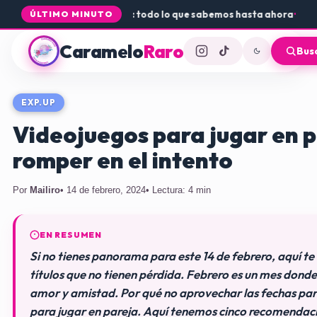
ue Core a PS5 y Xbox: todo lo que sabemos hasta ahora
•
Dónde conse
ÚLTIMO MINUTO
Caramelo
Raro
Bus
EXP.UP
Videojuegos para jugar en p
romper en el intento
Por
Mailiro
• 14 de febrero, 2024
• Lectura: 4 min
EN RESUMEN
Si no tienes panorama para este 14 de febrero, aquí te
títulos que no tienen pérdida. Febrero es un mes donde
amor y amistad. Por qué no aprovechar las fechas pa
para jugar en pareja. Aquí tenemos cinco recomendaci