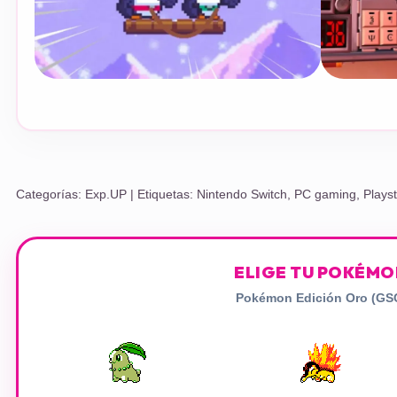
Categorías:
Exp.UP
| Etiquetas:
Nintendo Switch
,
PC gaming
,
Playst
ELIGE TU POKÉM
Pokémon Edición Oro (GS