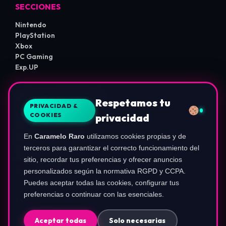
SECCIONES
Nintendo
PlayStation
Xbox
PC Gaming
Exp.UP
LEGAL E INFORMACIÓN
Respetamos tu
PRIVACIDAD &
COOKIES
privacidad
Sobre Nosotros
Política de Privacidad
En
Caramelo Raro
utilizamos cookies propias y de
Política de Cookies
Términos de Uso
terceros para garantizar el correcto funcionamiento del
Aviso de Afiliados
sitio, recordar tus preferencias y ofrecer anuncios
Configurar Cookies
personalizados según la normativa RGPD y CCPA.
Puedes aceptar todas las cookies, configurar tus
preferencias o continuar con las esenciales.
COMUNIDAD
Instagram (@ca.rameloraro)
Aceptar todas
Solo necesarias