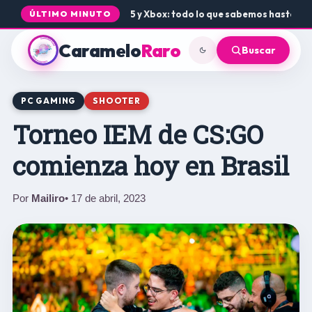
legada de Rogue Core a PS5 y Xbox: todo lo que sabemos hasta ahor
ÚLTIMO MINUTO
Caramelo
Raro
Buscar
PC GAMING
SHOOTER
Torneo IEM de CS:GO
comienza hoy en Brasil
Por
Mailiro
• 17 de abril, 2023