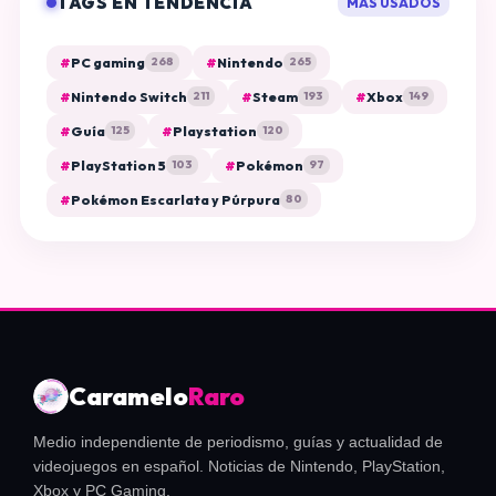
TAGS EN TENDENCIA
MÁS USADOS
#
PC gaming
#
Nintendo
268
265
#
Nintendo Switch
#
Steam
#
Xbox
211
193
149
#
Guía
#
Playstation
125
120
#
PlayStation 5
#
Pokémon
103
97
#
Pokémon Escarlata y Púrpura
80
Caramelo
Raro
Medio independiente de periodismo, guías y actualidad de
videojuegos en español. Noticias de Nintendo, PlayStation,
Xbox y PC Gaming.