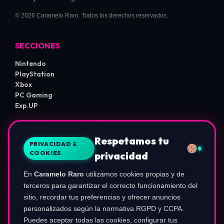
© 2026 Caramelo Raro. Todos los derechos reservados.
SECCIONES
Nintendo
PlayStation
Xbox
PC Gaming
Exp.UP
LEGAL E INFORMACIÓN
Respetamos tu
PRIVACIDAD &
COOKIES
privacidad
Sobre Nosotros
Política de Privacidad
En
Caramelo Raro
utilizamos cookies propias y de
Política de Cookies
Términos de Uso
terceros para garantizar el correcto funcionamiento del
Aviso de Afiliados
sitio, recordar tus preferencias y ofrecer anuncios
Configurar Cookies
personalizados según la normativa RGPD y CCPA.
Puedes aceptar todas las cookies, configurar tus