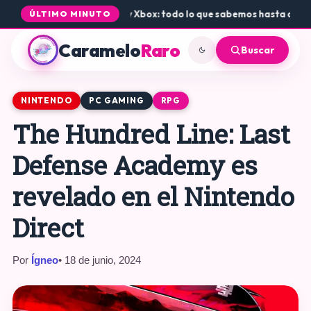
ada de Rogue Core a PS5 y Xbox: todo lo que sabemos hasta ahora
•
D
ÚLTIMO MINUTO
Caramelo
Raro
Buscar
NINTENDO
PC GAMING
RPG
The Hundred Line: Last
Defense Academy es
revelado en el Nintendo
Direct
Por
Ígneo
• 18 de junio, 2024