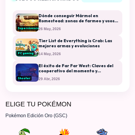
Dónde conseguir Mármol en
Romestead: zonas de farmeo y usos
en construcción
Supervivencia
26 May, 2026
Tier List de Everything is Crab: Las
mejores armas y evoluciones
PC gaming
14 May, 2026
El éxito de Far Far West: Claves del
cooperativo del momento y
plataformas disponibles
Shooter
29 Abr, 2026
ELIGE TU POKÉMON
Pokémon Edición Oro (GSC)