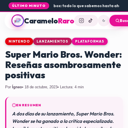
 de Rogue Core a PS5 y Xbox: todo lo que sabemos hasta ahora
•
Dónd
ÚLTIMO MINUTO
Caramelo
Raro
Bus
NINTENDO
LANZAMIENTOS
PLATAFORMAS
Super Mario Bros. Wonder:
Reseñas asombrosamente
positivas
Por
Ígneo
• 18 de octubre, 2023
• Lectura: 4 min
EN RESUMEN
A dos días de su lanzamiento, Super Mario Bros.
Wonder se ha ganado a la crítica especializada.