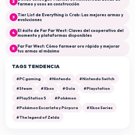
2
farmeo y usos en construcción
Tier List de Everything is Crab: Las mejores armas y
3
evoluciones
El éxito de Far Far West: Claves del cooperativo del
4
momento y plataformas disponibles
Far Far West: Cómo farmear oro rápido y mejorar
5
tus armas al máximo
TAGS TENDENCIA
#PC gaming
#Nintendo
#Nintendo Switch
#Steam
#Xbox
#Guía
#Playstation
#PlayStation 5
#Pokémon
#Pokémon Escarlata y Púrpura
#Xbox Series
#The legend of Zelda