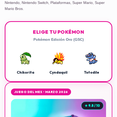
Nintendo
,
Nintendo Switch
,
Plataformas
,
Super Mario
,
Super
Mario Bros.
ELIGE TU POKÉMON
Pokémon Edición Oro (GSC)
Chikorita
Cyndaquil
Totodile
JUEGO DEL MES • MARZO 2026
★ 9.8 / 10