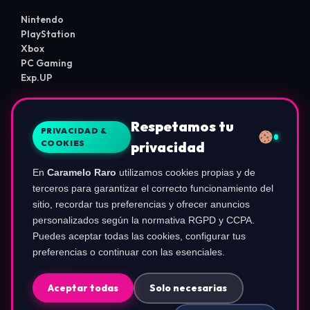
Nintendo
PlayStation
Xbox
PC Gaming
Exp.UP
LEGAL E INFORMACIÓN
Respetamos tu
PRIVACIDAD &
COOKIES
privacidad
Sobre Nosotros
Política de Privacidad
En
Caramelo Raro
utilizamos cookies propias y de
Política de Cookies
Términos de Uso
terceros para garantizar el correcto funcionamiento del
Aviso de Afiliados
sitio, recordar tus preferencias y ofrecer anuncios
Configurar Cookies
personalizados según la normativa RGPD y CCPA.
Puedes aceptar todas las cookies, configurar tus
preferencias o continuar con las esenciales.
COMUNIDAD
Instagram (@ca.rameloraro)
Aceptar todas
Solo necesarias
TikTok (@carameloraro.com)