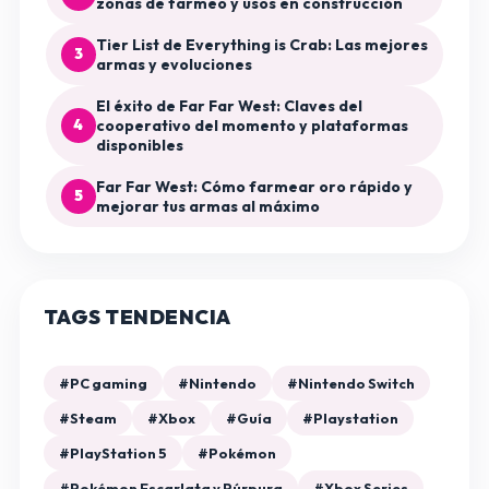
zonas de farmeo y usos en construcción
Tier List de Everything is Crab: Las mejores
3
armas y evoluciones
El éxito de Far Far West: Claves del
4
cooperativo del momento y plataformas
disponibles
Far Far West: Cómo farmear oro rápido y
5
mejorar tus armas al máximo
TAGS TENDENCIA
#PC gaming
#Nintendo
#Nintendo Switch
#Steam
#Xbox
#Guía
#Playstation
#PlayStation 5
#Pokémon
#Pokémon Escarlata y Púrpura
#Xbox Series