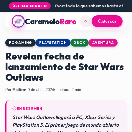
da de Rogue Core a PS5 y Xbox: todo lo que sabemos hasta ahora
•
Dó
ÚLTIMO MINUTO
Caramelo
Raro
Buscar
PC GAMING
PLAYSTATION
XBOX
AVENTURA
Revelan fecha de
lanzamiento de Star Wars
Outlaws
Por
Mailiro
• 9 de abril, 2024
• Lectura: 2 min
EN RESUMEN
Star Wars Outlaws llegará a PC, Xbox Series y
PlayStation 5. El primer juego de mundo abierto