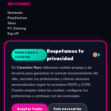
SECCIONES
Nintendo
PlayStation
Xbox
PC Gaming
Exp.UP
LEGAL E INFORMACIÓN
Respetamos tu
PRIVACIDAD &
COOKIES
privacidad
Sobre Nosotros
Política de Privacidad
En
Caramelo Raro
utilizamos cookies propias y de
Política de Cookies
Términos de Uso
terceros para garantizar el correcto funcionamiento del
Aviso de Afiliados
sitio, recordar tus preferencias y ofrecer anuncios
Configurar Cookies
personalizados según la normativa RGPD y CCPA.
Puedes aceptar todas las cookies, configurar tus
preferencias o continuar con las esenciales.
COMUNIDAD
Instagram (@ca.rameloraro)
Aceptar todas
Solo necesarias