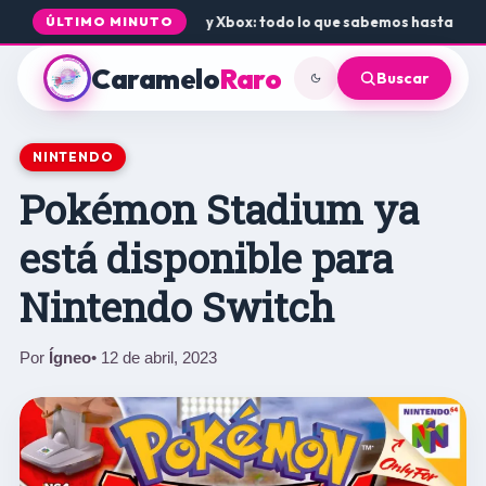
egada de Rogue Core a PS5 y Xbox: todo lo que sabemos hasta ahora
ÚLTIMO MINUTO
Caramelo
Raro
Buscar
NINTENDO
Pokémon Stadium ya
está disponible para
Nintendo Switch
Por
Ígneo
• 12 de abril, 2023