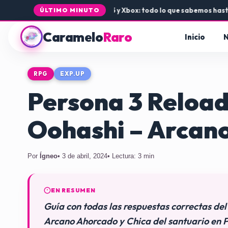
legada de Rogue Core a PS5 y Xbox: todo lo que sabemos hasta ahor
ÚLTIMO MINUTO
Caramelo
Raro
Inicio
N
RPG
EXP.UP
Persona 3 Reload 
Oohashi – Arcan
Por
Ígneo
• 3 de abril, 2024
• Lectura: 3 min
EN RESUMEN
Guía con todas las respuestas correctas del 
Arcano Ahorcado y Chica del santuario en P