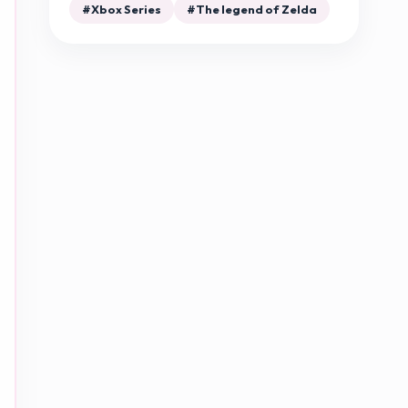
#Xbox Series
#The legend of Zelda