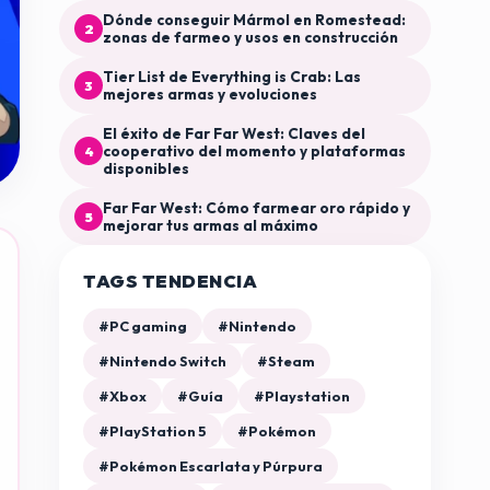
Dónde conseguir Mármol en Romestead:
2
zonas de farmeo y usos en construcción
Tier List de Everything is Crab: Las
3
mejores armas y evoluciones
El éxito de Far Far West: Claves del
cooperativo del momento y plataformas
4
disponibles
Far Far West: Cómo farmear oro rápido y
5
mejorar tus armas al máximo
TAGS TENDENCIA
#PC gaming
#Nintendo
#Nintendo Switch
#Steam
#Xbox
#Guía
#Playstation
#PlayStation 5
#Pokémon
#Pokémon Escarlata y Púrpura