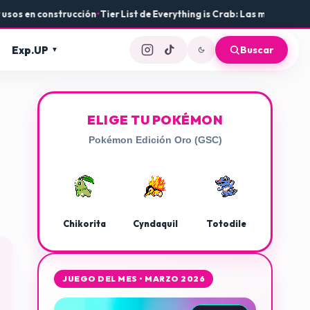
 construcción
•
Tier List de Everything is Crab: Las mejores armas y e
Exp.UP
Buscar
ELIGE TU POKÉMON
Pokémon Edición Oro (GSC)
Chikorita
Cyndaquil
Totodile
JUEGO DEL MES • MARZO 2026