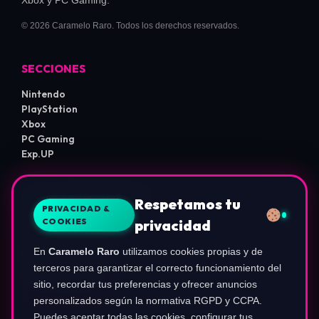
© 2026 Caramelo Raro. Todos los derechos reservados.
SECCIONES
Nintendo
PlayStation
Xbox
PC Gaming
Exp.UP
LEGAL E INFORMACIÓN
Respetamos tu
PRIVACIDAD &
COOKIES
privacidad
Sobre Nosotros
Política de Privacidad
En
Caramelo Raro
utilizamos cookies propias y de
Política de Cookies
Términos de Uso
terceros para garantizar el correcto funcionamiento del
Aviso de Afiliados
sitio, recordar tus preferencias y ofrecer anuncios
Configurar Cookies
personalizados según la normativa RGPD y CCPA.
Puedes aceptar todas las cookies, configurar tus