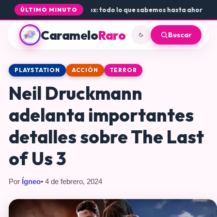
e Rogue Core a PS5 y Xbox: todo lo que sabemos hasta ahora
•
Dónde c
ÚLTIMO MINUTO
Caramelo
Raro
Buscar
PLAYSTATION
ACCIÓN
TERROR
Neil Druckmann
adelanta importantes
detalles sobre The Last
of Us 3
Por
Ígneo
• 4 de febrero, 2024