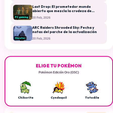
Last Drop: El prometedor mundo
abierto que mezcla la crudeza de
‘Shenmue’ con la melancolía de
PC gaming
20 Feb, 2026
Finlandia
ARC Raiders Shrouded Sky: Fecha y
notas del parche de la actualización
Shooter
20 Feb, 2026
ELIGE TU POKÉMON
Pokémon Edición Oro (GSC)
Chikorita
Cyndaquil
Totodile