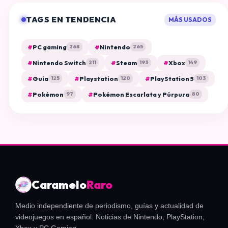
TAGS EN TENDENCIA
MÁS USADOS
#
PC gaming
#
Nintendo
268
265
#
Nintendo Switch
#
Steam
#
Xbox
211
193
149
#
Guía
#
Playstation
#
PlayStation 5
125
120
103
#
Pokémon
#
Pokémon Escarlata y Púrpura
97
80
Caramelo
Raro
Medio independiente de periodismo, guías y actualidad de
videojuegos en español. Noticias de Nintendo, PlayStation,
Xbox y PC Gaming.