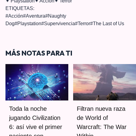
✦
Playstation
✦
Acción
✦
Terror
ETIQUETAS:
#
Acción
#
Aventura
#
Naughty
Dog
#
Playstation
#
Supervivencia
#
Terror
#
The Last of Us
MÁS NOTAS PARA TI
Toda la noche
Filtran nueva raza
jugando Civilization
de World of
6: así vive el primer
Warcraft: The War
paciente con
Within