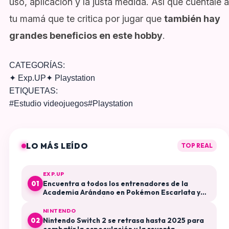
uso, aplicación y la justa medida. Así que cuéntale a
tu mamá que te critica por jugar que
también hay
grandes beneficios en este hobby
.
CATEGORÍAS:
✦
Exp.UP
✦
Playstation
ETIQUETAS:
#
Estudio videojuegos
#
Playstation
LO MÁS LEÍDO
TOP REAL
EXP.UP
Encuentra a todos los entrenadores de la
01
Academia Arándano en Pokémon Escarlata y
Púrpura El Disco Índigo
NINTENDO
Nintendo Switch 2 se retrasa hasta 2025 para
02