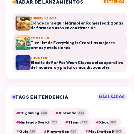
RADAR DE LANZAMIENTOS
ESTRENOS
SUPERVIVENCIA
Dónde conseguir Mármol en Romestead: zonas
de farmeo y usos en construcción
PC GAMING
Tier List de Everything is Crab: Las mejores
armas y evoluciones
SHOOTER
El éxito de Far Far West: Claves del cooperativo
del momento y plataformas disponibles
TAGS EN TENDENCIA
MÁS USADOS
#
PC gaming
#
Nintendo
268
265
#
Nintendo Switch
#
Steam
#
Xbox
211
193
149
#
Guía
#
Playstation
#
PlayStation 5
125
120
103