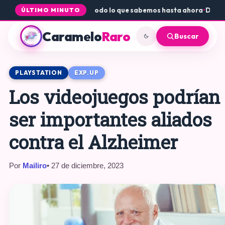
ogue Core a PS5 y Xbox: todo lo que sabemos hasta ahora
•
Dónde con
ÚLTIMO MINUTO
Caramelo
Raro
Buscar
PLAYSTATION
EXP.UP
Los videojuegos podrían
ser importantes aliados
contra el Alzheimer
Por
Mailiro
• 27 de diciembre, 2023