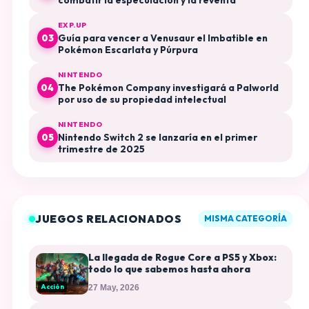
combatir la especulación y la reventa
EXP.UP
Guía para vencer a Venusaur el Imbatible en
03
Pokémon Escarlata y Púrpura
NINTENDO
The Pokémon Company investigará a Palworld
04
por uso de su propiedad intelectual
NINTENDO
Nintendo Switch 2 se lanzaría en el primer
05
trimestre de 2025
JUEGOS RELACIONADOS
MISMA CATEGORÍA
La llegada de Rogue Core a PS5 y Xbox:
todo lo que sabemos hasta ahora
Acción
27 May, 2026