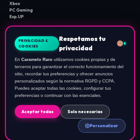
Xbox
PC Gaming
Exp.UP
LEGAL E INFORMACIÓN
Respetamos tu
PRIVACIDAD &
COOKIES
privacidad
Sobre Nosotros
Política de Privacidad
En
Caramelo Raro
utilizamos cookies propias y de
Política de Cookies
Términos de Uso
terceros para garantizar el correcto funcionamiento del
Aviso de Afiliados
sitio, recordar tus preferencias y ofrecer anuncios
Configurar Cookies
personalizados según la normativa RGPD y CCPA.
Puedes aceptar todas las cookies, configurar tus
preferencias o continuar con las esenciales.
COMUNIDAD
Instagram (@ca.rameloraro)
Aceptar todas
Solo necesarias
TikTok (@carameloraro.com)
YouTube
Personalizar