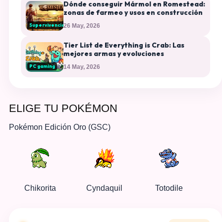
Dónde conseguir Mármol en Romestead:
zonas de farmeo y usos en construcción
Supervivencia
26 May, 2026
Tier List de Everything is Crab: Las
mejores armas y evoluciones
PC gaming
14 May, 2026
ELIGE TU POKÉMON
Pokémon Edición Oro (GSC)
Chikorita
Cyndaquil
Totodile