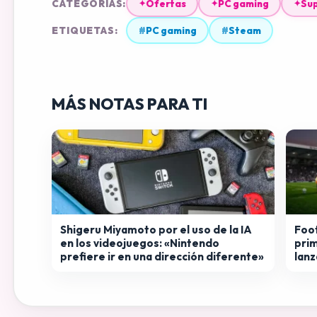
CATEGORÍAS:
Ofertas
PC gaming
Sup
✦
✦
✦
ETIQUETAS:
#
PC gaming
#
Steam
MÁS NOTAS PARA TI
Shigeru Miyamoto por el uso de la IA
Foo
en los videojuegos: «Nintendo
prim
prefiere ir en una dirección diferente»
lan