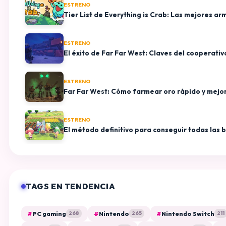
ESTRENO
Tier List de Everything is Crab: Las mejores ar
ESTRENO
El éxito de Far Far West: Claves del cooperati
ESTRENO
Far Far West: Cómo farmear oro rápido y mejo
ESTRENO
El método definitivo para conseguir todas las
TAGS EN TENDENCIA
#
PC gaming
#
Nintendo
#
Nintendo Switch
268
265
211