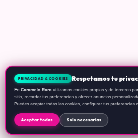
Respetamos tu priva
PRIVACIDAD & COOKIES
En
Caramelo Raro
utilizamos cookies propias y de terceros par
sitio, recordar tus preferencias y ofrecer anuncios personali
Puedes aceptar todas las cookies, configurar tus preferencias o
Aceptar todas
Solo necesarias