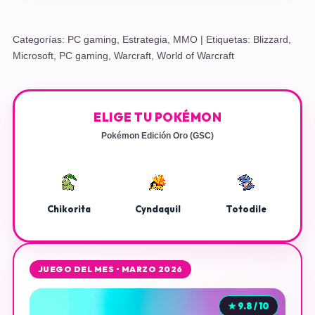
Categorías:
PC gaming
,
Estrategia
,
MMO
| Etiquetas:
Blizzard
,
Microsoft
,
PC gaming
,
Warcraft
,
World of Warcraft
ELIGE TU POKÉMON
Pokémon Edición Oro (GSC)
Chikorita
Cyndaquil
Totodile
JUEGO DEL MES • MARZO 2026
★ 9.8 / 10