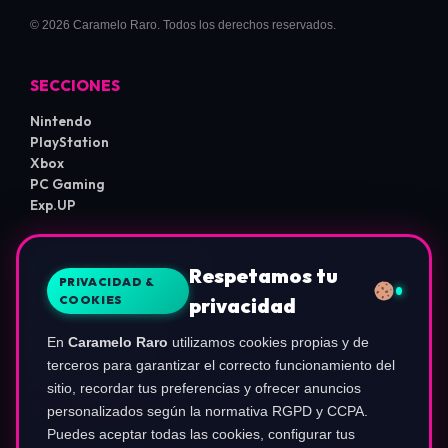
© 2026 Caramelo Raro. Todos los derechos reservados.
SECCIONES
Nintendo
PlayStation
Xbox
PC Gaming
Exp.UP
LEGAL E INFORMACIÓN
Respetamos tu
PRIVACIDAD &
COOKIES
privacidad
Sobre Nosotros
Política de Privacidad
En
Caramelo Raro
utilizamos cookies propias y de
Política de Cookies
Términos de Uso
terceros para garantizar el correcto funcionamiento del
Aviso de Afiliados
sitio, recordar tus preferencias y ofrecer anuncios
Configurar Cookies
personalizados según la normativa RGPD y CCPA.
Puedes aceptar todas las cookies, configurar tus