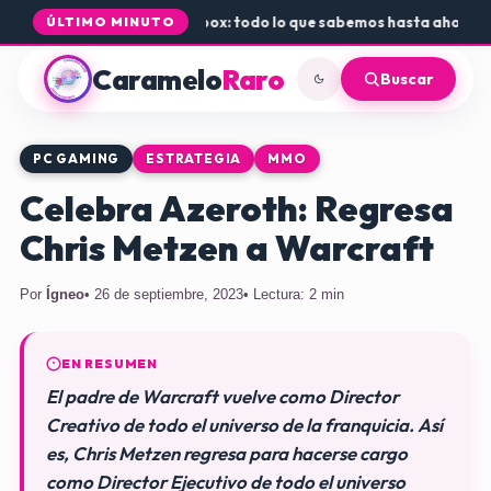
a de Rogue Core a PS5 y Xbox: todo lo que sabemos hasta ahora
•
Dónd
ÚLTIMO MINUTO
Caramelo
Raro
Buscar
PC GAMING
ESTRATEGIA
MMO
Celebra Azeroth: Regresa
Chris Metzen a Warcraft
Por
Ígneo
• 26 de septiembre, 2023
• Lectura: 2 min
EN RESUMEN
El padre de Warcraft vuelve como Director
Creativo de todo el universo de la franquicia. Así
es, Chris Metzen regresa para hacerse cargo
como Director Ejecutivo de todo el universo