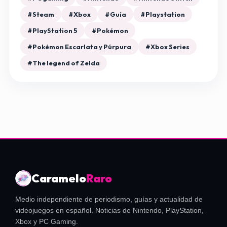
#Steam
#Xbox
#Guía
#Playstation
#PlayStation 5
#Pokémon
#Pokémon Escarlata y Púrpura
#Xbox Series
#The legend of Zelda
Caramelo
Raro
Medio independiente de periodismo, guías y actualidad de
videojuegos en español. Noticias de Nintendo, PlayStation,
Xbox y PC Gaming.