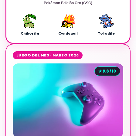
Pokémon Edición Oro (GSC)
Chikorita
Cyndaquil
Totodile
JUEGO DEL MES • MARZO 2026
★ 9.8 / 10