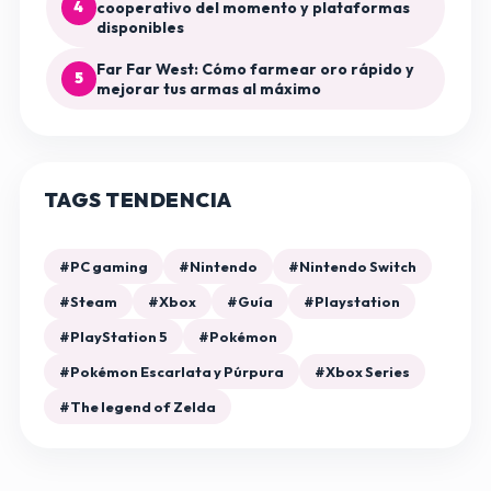
4
cooperativo del momento y plataformas
disponibles
Far Far West: Cómo farmear oro rápido y
5
mejorar tus armas al máximo
TAGS TENDENCIA
#PC gaming
#Nintendo
#Nintendo Switch
#Steam
#Xbox
#Guía
#Playstation
#PlayStation 5
#Pokémon
#Pokémon Escarlata y Púrpura
#Xbox Series
#The legend of Zelda