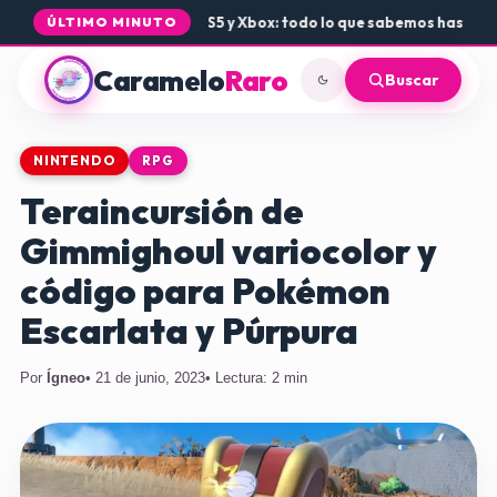
legada de Rogue Core a PS5 y Xbox: todo lo que sabemos hasta ahor
ÚLTIMO MINUTO
Caramelo
Raro
Buscar
NINTENDO
RPG
Teraincursión de
Gimmighoul variocolor y
código para Pokémon
Escarlata y Púrpura
Por
Ígneo
• 21 de junio, 2023
• Lectura: 2 min