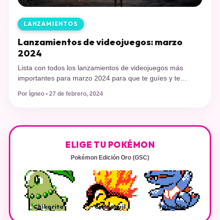
LANZAMIENTOS
Lanzamientos de videojuegos: marzo
2024
Lista con todos los lanzamientos de videojuegos más
importantes para marzo 2024 para que te guíes y te
prepares para jugar los que más te llamen la atención.
Por Ígneo • 27 de febrero, 2024
Luego de un febrero con lanzamientos de videojuegos muy
interesantes, llega marzo para seguir divirtiéndonos con
este hermoso hobby. Febrero nos dejó varias joyitas como
Grandblue Fantasy […]
ELIGE TU POKÉMON
Pokémon Edición Oro (GSC)
Chikorita
Cyndaquil
Totodile