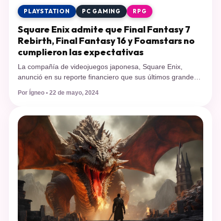
PLAYSTATION
PC GAMING
RPG
Square Enix admite que Final Fantasy 7
Rebirth, Final Fantasy 16 y Foamstars no
cumplieron las expectativas
La compañía de videojuegos japonesa, Square Enix,
anunció en su reporte financiero que sus últimos grandes
títulos lanzados en el último tiempo no han cumplido las
Por Ígneo • 22 de mayo, 2024
expectativas de ventas y las acciones han sufrido su mayor
caída en 13 años. Square Enix no está pasando por un
buen momento y es que, como reportó Bloomberg, […]