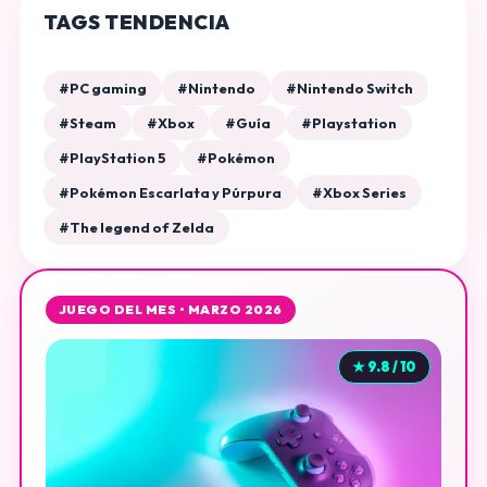
TAGS TENDENCIA
#PC gaming
#Nintendo
#Nintendo Switch
#Steam
#Xbox
#Guía
#Playstation
#PlayStation 5
#Pokémon
#Pokémon Escarlata y Púrpura
#Xbox Series
#The legend of Zelda
JUEGO DEL MES • MARZO 2026
★ 9.8 / 10