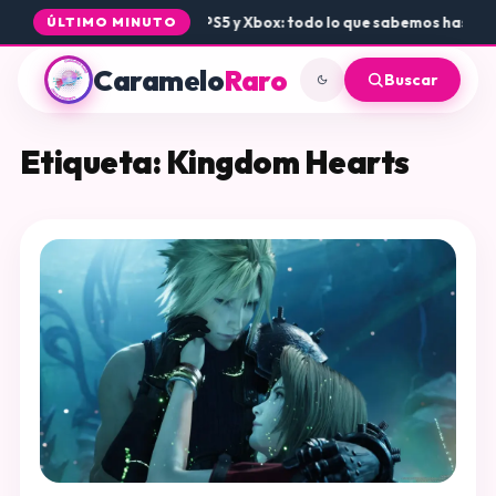
 llegada de Rogue Core a PS5 y Xbox: todo lo que sabemos hasta ah
ÚLTIMO MINUTO
Caramelo
Raro
Buscar
Etiqueta:
Kingdom Hearts