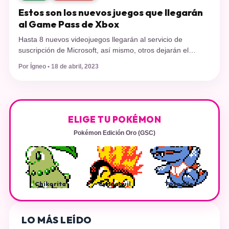
Estos son los nuevos juegos que llegarán
al Game Pass de Xbox
Hasta 8 nuevos videojuegos llegarán al servicio de
suscripción de Microsoft, así mismo, otros dejarán el
servicio. El Game Pass de Xbox no para de llenar de
Por Ígneo • 18 de abril, 2023
juegos su ya robusto catálogo y es que acaba de anunciar
varios títulos que estarán de día uno en el programa de
suscripción de Microsoft. Disponible hoy mismo: […]
ELIGE TU POKÉMON
Pokémon Edición Oro (GSC)
Chikorita
Cyndaquil
Totodile
LO MÁS LEÍDO