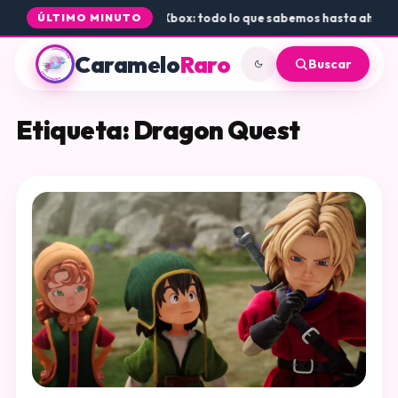
de Rogue Core a PS5 y Xbox: todo lo que sabemos hasta ahora
•
Dónde 
ÚLTIMO MINUTO
Caramelo
Raro
Buscar
Etiqueta:
Dragon Quest