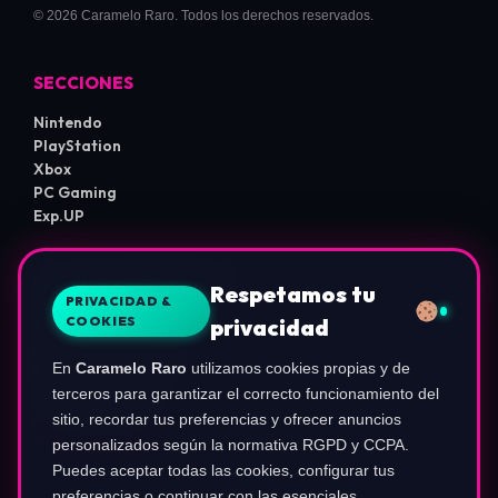
© 2026 Caramelo Raro. Todos los derechos reservados.
SECCIONES
Nintendo
PlayStation
Xbox
PC Gaming
Exp.UP
LEGAL E INFORMACIÓN
Respetamos tu
PRIVACIDAD &
COOKIES
privacidad
Sobre Nosotros
Política de Privacidad
En
Caramelo Raro
utilizamos cookies propias y de
Política de Cookies
Términos de Uso
terceros para garantizar el correcto funcionamiento del
Aviso de Afiliados
sitio, recordar tus preferencias y ofrecer anuncios
Configurar Cookies
personalizados según la normativa RGPD y CCPA.
Puedes aceptar todas las cookies, configurar tus
preferencias o continuar con las esenciales.