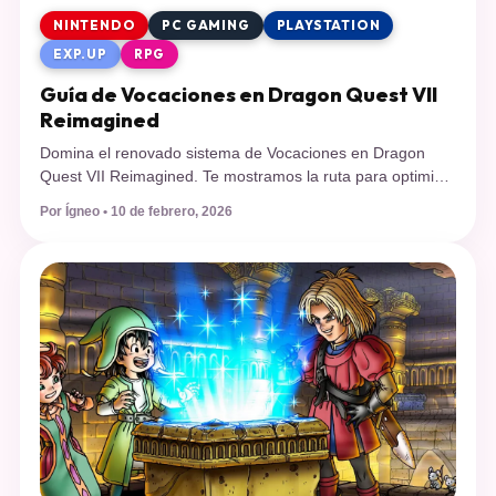
NINTENDO
PC GAMING
PLAYSTATION
EXP.UP
RPG
Guía de Vocaciones en Dragon Quest VII
Reimagined
Domina el renovado sistema de Vocaciones en Dragon
Quest VII Reimagined. Te mostramos la ruta para optimizar
tus clases, llegar a la Abadía de Vocatio y obtener el rango
Por Ígneo • 10 de febrero, 2026
de Héroe en la versión definitiva de este clásico JRPG. El
lanzamiento de Dragon Quest VII Reimagined el pasado 5
de febrero de 2026 ha sido […]