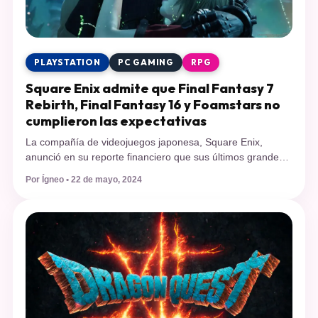
PLAYSTATION
PC GAMING
RPG
Square Enix admite que Final Fantasy 7
Rebirth, Final Fantasy 16 y Foamstars no
cumplieron las expectativas
La compañía de videojuegos japonesa, Square Enix,
anunció en su reporte financiero que sus últimos grandes
títulos lanzados en el último tiempo no han cumplido las
Por Ígneo • 22 de mayo, 2024
expectativas de ventas y las acciones han sufrido su mayor
caída en 13 años. Square Enix no está pasando por un
buen momento y es que, como reportó Bloomberg, […]