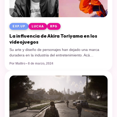
EXP.UP
LUCHA
RPG
La influencia de Akira Toriyama en los
videojuegos
Su arte y diseño de personajes han dejado una marca
duradera en la industria del entretenimiento. Acá
recopilamos algunos ejemplos para honrar su trabajo y
Por Mailiro • 8 de marzo, 2024
memoria. Una triste noticia se dio a conocer
recientemente, pues Akira Toriyama, el padre de Dragon
Ball, falleció a los 68 años de edad. Pero además del
clásico manga shonen […]