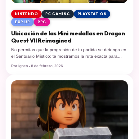
NINTENDO
PC GAMING
PLAYSTATION
EXP.UP
RPG
Ubicación de las Mini medallas en Dragon
Quest VII Reimagined
No permitas que la progresión de tu partida se detenga en
el Santuario Místico: te mostramos la ruta exacta para
encontrar las 100 Mini medallas, necesarias para obtener
Por Ígneo • 8 de febrero, 2026
el Fragmento de tablilla de plata y el equipo legendario del
Rey Máximo en esta renovada versión de 2026. El
lanzamiento de Dragon Quest VII Reimagined el […]