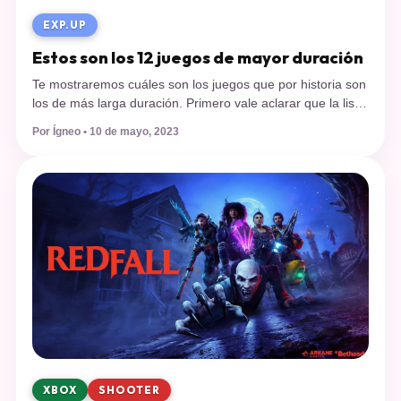
EXP.UP
Estos son los 12 juegos de mayor duración
Te mostraremos cuáles son los juegos que por historia son
los de más larga duración. Primero vale aclarar que la lista
se basa en el tiempo promedio que se necesita para
Por Ígneo • 10 de mayo, 2023
completar la campaña principal de la historia de un juego,
es decir, jugar a través de la historia principal sin explorar
mucho o ningún […]
XBOX
SHOOTER