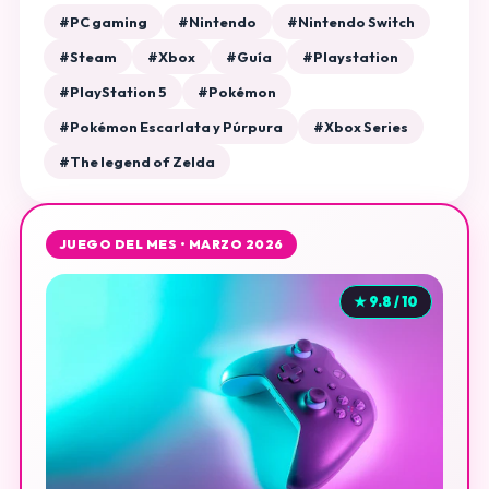
#PC gaming
#Nintendo
#Nintendo Switch
#Steam
#Xbox
#Guía
#Playstation
#PlayStation 5
#Pokémon
#Pokémon Escarlata y Púrpura
#Xbox Series
#The legend of Zelda
JUEGO DEL MES • MARZO 2026
★ 9.8 / 10