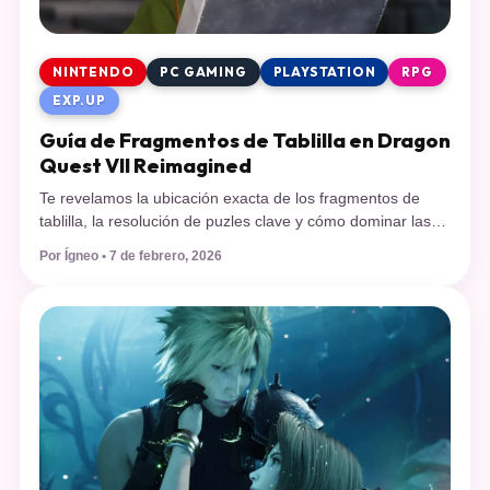
NINTENDO
PC GAMING
PLAYSTATION
RPG
EXP.UP
Guía de Fragmentos de Tablilla en Dragon
Quest VII Reimagined
Te revelamos la ubicación exacta de los fragmentos de
tablilla, la resolución de puzles clave y cómo dominar las
nuevas herramientas de rastreo en la versión definitiva de
Por Ígneo • 7 de febrero, 2026
Dragon Quest VII Reimagined. El lanzamiento de Dragon
Quest VII Reimagined el pasado 5 de febrero de 2026 ha
sido recibido con aclamación universal, logrando una
puntuación […]