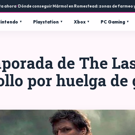
a
•
Dónde conseguir Mármol en Romestead: zonas de farmeo y usos en
intendo
Playstation
Xbox
PC Gaming
orada de The Last
ollo por huelga de 