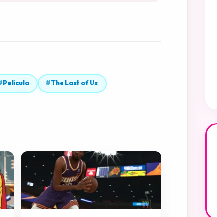
#
Película
#
The Last of Us