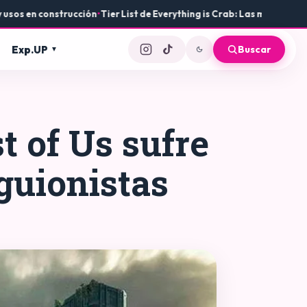
 construcción
•
Tier List de Everything is Crab: Las mejores armas y e
Exp.UP
Buscar
 of Us sufre
guionistas