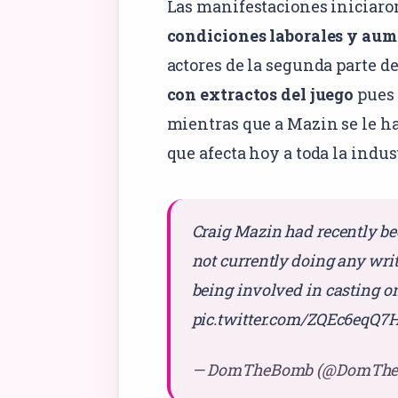
Las manifestaciones iniciar
condiciones laborales y au
actores de la segunda parte de
con extractos del juego
pues 
mientras que a Mazin se le ha
que afecta hoy a toda la indu
Craig Mazin had recently be
not currently doing any wri
being involved in casting o
pic.twitter.com/ZQEc6eqQ7
— DomTheBomb (@DomTh