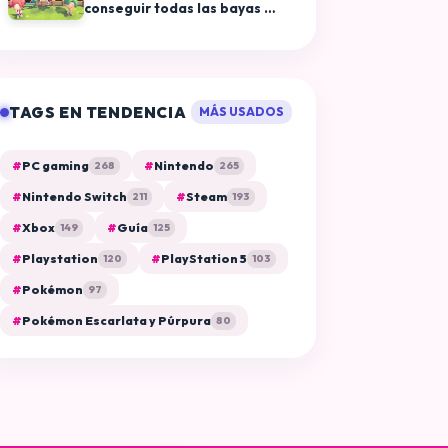
conseguir todas las bayas en
Pokémon Pokopia
TAGS EN TENDENCIA
MÁS USADOS
#
PC gaming
#
Nintendo
268
265
#
Nintendo Switch
#
Steam
211
193
#
Xbox
#
Guía
149
125
#
Playstation
#
PlayStation 5
120
103
#
Pokémon
97
#
Pokémon Escarlata y Púrpura
80