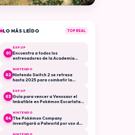
LO MÁS LEÍDO
TOP REAL
EXP.UP
Encuentra a todos los
01
entrenadores de la Academia
Arándano en Pokémon Escarlata y
Púrpura El Disco Índigo
NINTENDO
Nintendo Switch 2 se retrasa
02
hasta 2025 para combatir la
especulación y la reventa
EXP.UP
Guía para vencer a Venusaur el
03
Imbatible en Pokémon Escarlata y
Púrpura
NINTENDO
The Pokémon Company
04
investigará a Palworld por uso de
su propiedad intelectual
NINTENDO