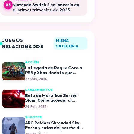
Nintendo Switch 2 se lanzaría en
05
el primer trimestre de 2025
JUEGOS
MISMA
RELACIONADOS
CATEGORÍA
ACCIÓN
La llegada de Rogue Core a
PS5 y Xbox: todo lo que
sabemos hasta ahora
27 May, 2026
LANZAMIENTOS
Beta de Marathon Server
Slam: Cómo acceder al
periodo de prueba y todas
26 Feb, 2026
las recompensas exclusivas
SHOOTER
ARC Raiders Shrouded Sky:
Fecha y notas del parche de
la actualización