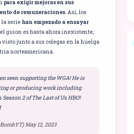
on
para exigir mejoras en sus
mento de remuneraciones
. Así, los
 la serie
han empezado a ensayar
el guion es hasta ahora inexistente;
 visto junto a sus colegas en la huelga
stria norteamericana.
en seen supporting the WGA! He is
ting or producing work including
n Season 2 of The Last of Us HBO!
H
eBombYT)
May 12, 2023