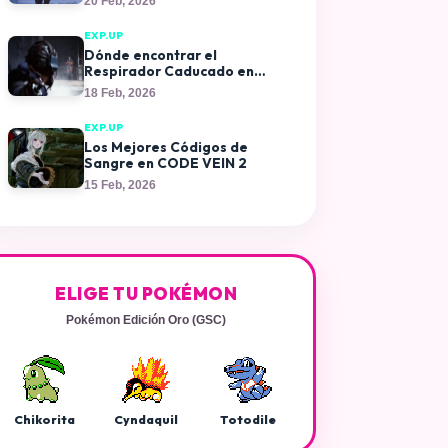
20 Feb, 2026
EXP.UP
Dónde encontrar el
Respirador Caducado en
ARC Raiders
18 Feb, 2026
EXP.UP
Los Mejores Códigos de
Sangre en CODE VEIN 2
15 Feb, 2026
ELIGE TU POKÉMON
Pokémon Edición Oro (GSC)
Chikorita
Cyndaquil
Totodile