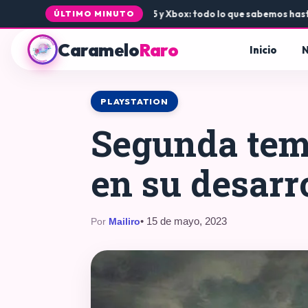
legada de Rogue Core a PS5 y Xbox: todo lo que sabemos hasta ahor
ÚLTIMO MINUTO
Caramelo
Raro
Inicio
N
PLAYSTATION
Segunda temp
en su desarr
• 15 de mayo, 2023
Por
Mailiro