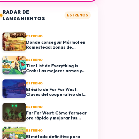
RADAR DE
ESTRENOS
LANZAMIENTOS
ESTRENO
Dónde conseguir Mármol en
Romestead: zonas de
farmeo y usos en
construcción
ESTRENO
Tier List de Everything is
Crab: Las mejores armas y
evoluciones
ESTRENO
El éxito de Far Far West:
Claves del cooperativo del
momento y plataformas
disponibles
ESTRENO
Far Far West: Cómo farmear
oro rápido y mejorar tus
armas al máximo
ESTRENO
El método definitivo para