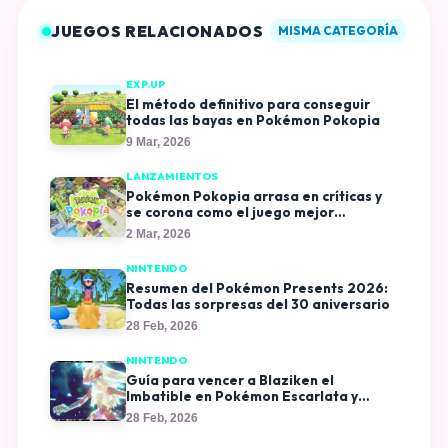
JUEGOS RELACIONADOS
MISMA CATEGORÍA
EXP.UP
El método definitivo para conseguir
todas las bayas en Pokémon Pokopia
9 Mar, 2026
LANZAMIENTOS
Pokémon Pokopia arrasa en críticas y
se corona como el juego mejor
valorado de la franquicia
2 Mar, 2026
NINTENDO
Resumen del Pokémon Presents 2026:
Todas las sorpresas del 30 aniversario
28 Feb, 2026
NINTENDO
Guía para vencer a Blaziken el
Imbatible en Pokémon Escarlata y
Pokémon Púrpura
28 Feb, 2026