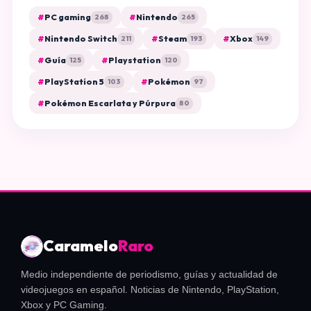
#
PC gaming
#
Nintendo
268
265
#
Nintendo Switch
#
Steam
#
Xbox
211
193
149
#
Guía
#
Playstation
125
120
#
PlayStation 5
#
Pokémon
103
97
#
Pokémon Escarlata y Púrpura
80
Caramelo
Raro
Medio independiente de periodismo, guías y actualidad de
videojuegos en español. Noticias de Nintendo, PlayStation,
Xbox y PC Gaming.