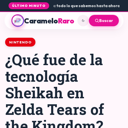
Rogue Core a PS5 y Xbox: todo lo que sabemos hasta ahora
•
Dónde co
ÚLTIMO MINUTO
Caramelo
Raro
Buscar
NINTENDO
¿Qué fue de la
tecnología
Sheikah en
Zelda Tears of
the Kingdom?