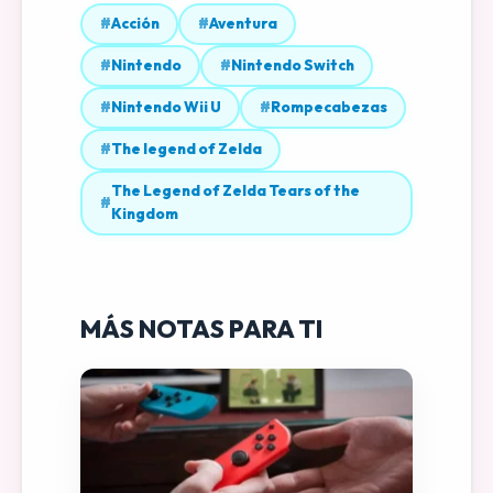
#
Acción
#
Aventura
#
Nintendo
#
Nintendo Switch
#
Nintendo Wii U
#
Rompecabezas
#
The legend of Zelda
The Legend of Zelda Tears of the
#
Kingdom
MÁS NOTAS PARA TI