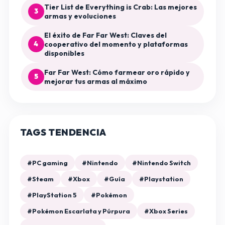
Tier List de Everything is Crab: Las mejores
3
armas y evoluciones
El éxito de Far Far West: Claves del
4
cooperativo del momento y plataformas
disponibles
Far Far West: Cómo farmear oro rápido y
5
mejorar tus armas al máximo
TAGS TENDENCIA
#PC gaming
#Nintendo
#Nintendo Switch
#Steam
#Xbox
#Guía
#Playstation
#PlayStation 5
#Pokémon
#Pokémon Escarlata y Púrpura
#Xbox Series