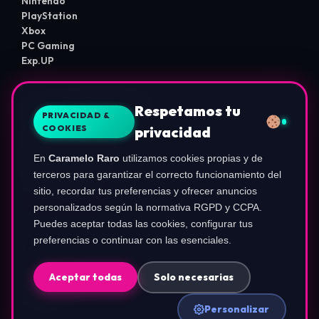
Nintendo
PlayStation
Xbox
PC Gaming
Exp.UP
LEGAL E INFORMACIÓN
Respetamos tu
PRIVACIDAD &
COOKIES
privacidad
Sobre Nosotros
Política de Privacidad
En
Caramelo Raro
utilizamos cookies propias y de
Política de Cookies
Términos de Uso
terceros para garantizar el correcto funcionamiento del
Aviso de Afiliados
sitio, recordar tus preferencias y ofrecer anuncios
Configurar Cookies
personalizados según la normativa RGPD y CCPA.
Puedes aceptar todas las cookies, configurar tus
preferencias o continuar con las esenciales.
COMUNIDAD
Instagram (@ca.rameloraro)
Aceptar todas
Solo necesarias
TikTok (@carameloraro.com)
YouTube
Personalizar