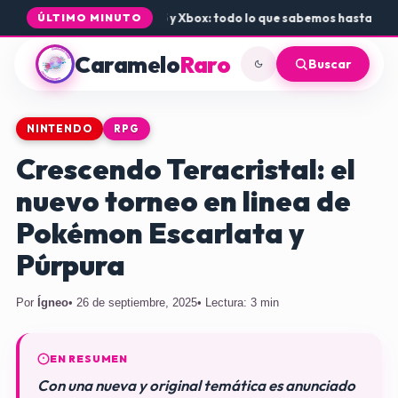
gada de Rogue Core a PS5 y Xbox: todo lo que sabemos hasta ahora
•
ÚLTIMO MINUTO
Caramelo
Raro
Buscar
NINTENDO
RPG
Crescendo Teracristal: el
nuevo torneo en linea de
Pokémon Escarlata y
Púrpura
Por
Ígneo
• 26 de septiembre, 2025
• Lectura: 3 min
EN RESUMEN
Con una nueva y original temática es anunciado