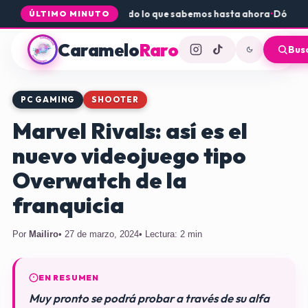
ogue Core a PS5 y Xbox: todo lo que sabemos hasta ahora
•
Dónde con
ÚLTIMO MINUTO
Caramelo
Raro
Bus
PC GAMING
SHOOTER
Marvel Rivals: así es el
nuevo videojuego tipo
Overwatch de la
franquicia
Por
Mailiro
• 27 de marzo, 2024
• Lectura: 2 min
EN RESUMEN
Muy pronto se podrá probar a través de su alfa