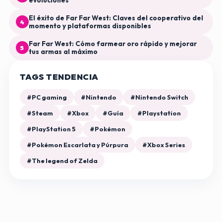
evoluciones
El éxito de Far Far West: Claves del cooperativo del
4
momento y plataformas disponibles
Far Far West: Cómo farmear oro rápido y mejorar
5
tus armas al máximo
TAGS TENDENCIA
#PC gaming
#Nintendo
#Nintendo Switch
#Steam
#Xbox
#Guía
#Playstation
#PlayStation 5
#Pokémon
#Pokémon Escarlata y Púrpura
#Xbox Series
#The legend of Zelda