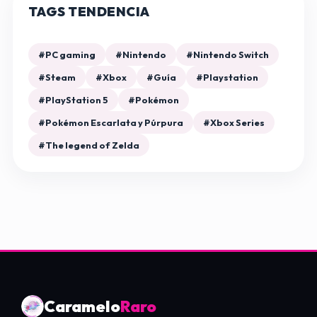
TAGS TENDENCIA
#PC gaming
#Nintendo
#Nintendo Switch
#Steam
#Xbox
#Guía
#Playstation
#PlayStation 5
#Pokémon
#Pokémon Escarlata y Púrpura
#Xbox Series
#The legend of Zelda
Caramelo
Raro