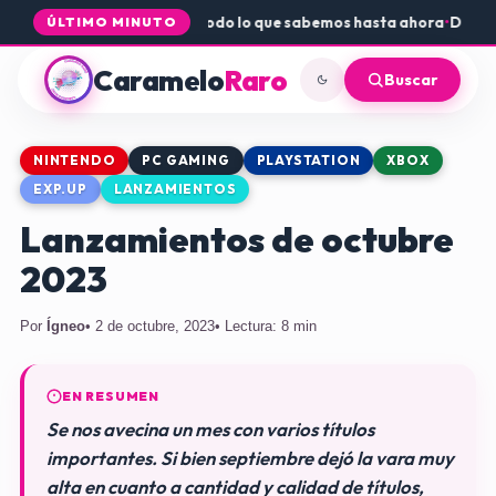
e Core a PS5 y Xbox: todo lo que sabemos hasta ahora
•
Dónde consegu
ÚLTIMO MINUTO
Caramelo
Raro
Buscar
NINTENDO
PC GAMING
PLAYSTATION
XBOX
EXP.UP
LANZAMIENTOS
Lanzamientos de octubre
2023
Por
Ígneo
• 2 de octubre, 2023
• Lectura: 8 min
EN RESUMEN
Se nos avecina un mes con varios títulos
importantes. Si bien septiembre dejó la vara muy
alta en cuanto a cantidad y calidad de títulos,