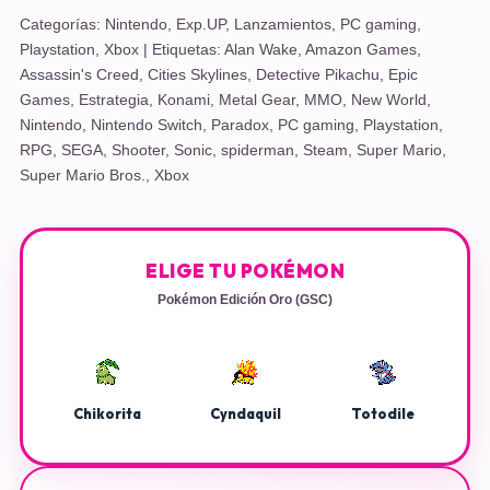
Categorías:
Nintendo
,
Exp.UP
,
Lanzamientos
,
PC gaming
,
Playstation
,
Xbox
| Etiquetas:
Alan Wake
,
Amazon Games
,
Assassin's Creed
,
Cities Skylines
,
Detective Pikachu
,
Epic
Games
,
Estrategia
,
Konami
,
Metal Gear
,
MMO
,
New World
,
Nintendo
,
Nintendo Switch
,
Paradox
,
PC gaming
,
Playstation
,
RPG
,
SEGA
,
Shooter
,
Sonic
,
spiderman
,
Steam
,
Super Mario
,
Super Mario Bros.
,
Xbox
ELIGE TU POKÉMON
Pokémon Edición Oro (GSC)
Chikorita
Cyndaquil
Totodile