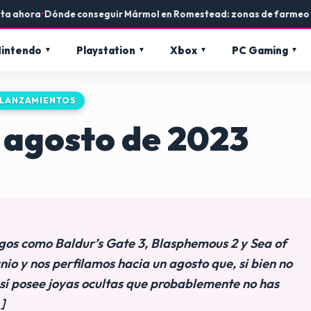
Dónde conseguir Mármol en Romestead: zonas de farmeo y usos en 
intendo
Playstation
Xbox
PC Gaming
LANZAMIENTOS
 agosto de 2023
gos como Baldur’s Gate 3, Blasphemous 2 y Sea of
nio y nos perfilamos hacia un agosto que, si bien no
 sí posee joyas ocultas que probablemente no has
]