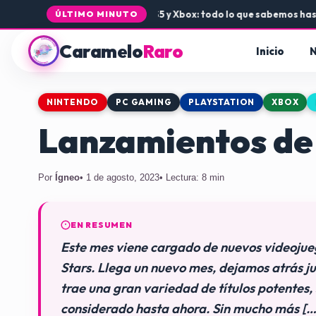
egada de Rogue Core a PS5 y Xbox: todo lo que sabemos hasta ahora
•
ÚLTIMO MINUTO
Caramelo
Raro
Inicio
N
NINTENDO
PC GAMING
PLAYSTATION
XBOX
Lanzamientos de
Por
Ígneo
• 1 de agosto, 2023
• Lectura: 8 min
EN RESUMEN
Este mes viene cargado de nuevos videojue
Stars. Llega un nuevo mes, dejamos atrás ju
trae una gran variedad de títulos potentes,
considerado hasta ahora. Sin mucho más […