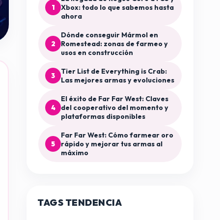
1
Xbox: todo lo que sabemos hasta
ahora
Dónde conseguir Mármol en
2
Romestead: zonas de farmeo y
usos en construcción
Tier List de Everything is Crab:
3
Las mejores armas y evoluciones
El éxito de Far Far West: Claves
4
del cooperativo del momento y
plataformas disponibles
Far Far West: Cómo farmear oro
5
rápido y mejorar tus armas al
máximo
TAGS TENDENCIA