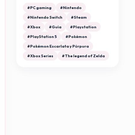
#PC gaming
#Nintendo
#Nintendo Switch
#Steam
#Xbox
#Guía
#Playstation
#PlayStation 5
#Pokémon
#Pokémon Escarlata y Púrpura
#Xbox Series
#The legend of Zelda