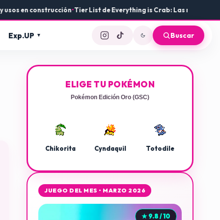
construcción
•
Tier List de Everything is Crab: Las mejores armas y ev
Exp.UP
Buscar
ELIGE TU POKÉMON
Pokémon Edición Oro (GSC)
Chikorita
Cyndaquil
Totodile
JUEGO DEL MES • MARZO 2026
★ 9.8 / 10