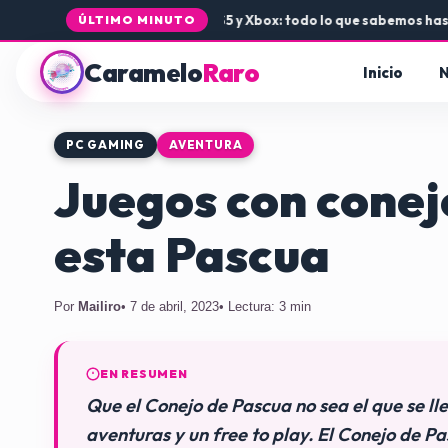
legada de Rogue Core a PS5 y Xbox: todo lo que sabemos hasta ahora
ÚLTIMO MINUTO
Caramelo
Raro
Inicio
N
PC GAMING
AVENTURA
Juegos con conej
esta Pascua
Por
Mailiro
• 7 de abril, 2023
• Lectura: 3 min
EN RESUMEN
Que el Conejo de Pascua no sea el que se lle
aventuras y un free to play. El Conejo de P