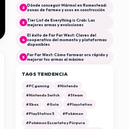
Dónde conseguir Mármol en Romestead:
2
zonas de farmeo y usos en construcción
Tier List de Everything is Crab: Las
3
mejores armas y evoluciones
El éxito de Far Far West: Claves del
cooperativo del momento y plataformas
4
disponibles
Far Far West: Cómo farmear oro rápido y
5
mejorar tus armas al máximo
TAGS TENDENCIA
#PC gaming
#Nintendo
#Nintendo Switch
#Steam
#Xbox
#Guía
#Playstation
#PlayStation 5
#Pokémon
#Pokémon Escarlata y Púrpura