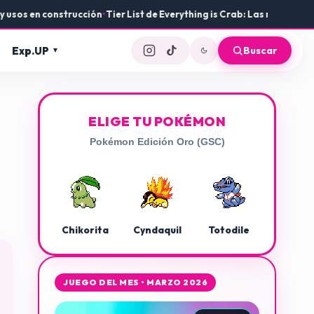
 construcción
•
Tier List de Everything is Crab: Las mejores armas y e
Exp.UP
Buscar
ELIGE TU POKÉMON
Pokémon Edición Oro (GSC)
Chikorita
Cyndaquil
Totodile
JUEGO DEL MES • MARZO 2026