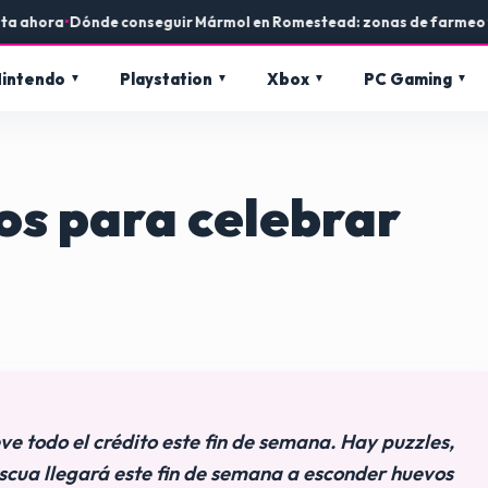
•
Dónde conseguir Mármol en Romestead: zonas de farmeo y usos en
intendo
Playstation
Xbox
PC Gaming
os para celebrar
ve todo el crédito este fin de semana. Hay puzzles,
ascua llegará este fin de semana a esconder huevos