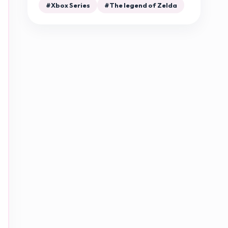
#Xbox Series
#The legend of Zelda