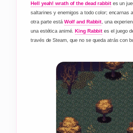
Hell yeah! wrath of the dead rabbit
es un jue
saltarines y enemigos a todo color; encarnas a
otra parte está
Wolf and Rabbit
, una experie
una estética animé.
King Rabbit
es el juego d
través de Steam, que no se queda atrás con b