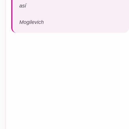
así
Mogilevich