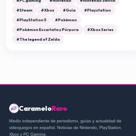
#PC gaming
#Nintendo
#Nintendo Switch
#Steam
#Xbox
#Guía
#Playstation
#PlayStation 5
#Pokémon
#Pokémon Escarlata y Púrpura
#Xbox Series
#The legend of Zelda
Caramelo
Raro
Medio independiente de periodismo, guías y actualidad de
videojuegos en español. Noticias de Nintendo, PlayStation,
Xbox y PC Gaming.