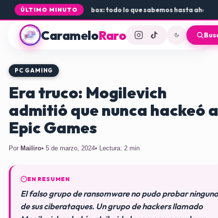
a de Rogue Core a PS5 y Xbox: todo lo que sabemos hasta ahora
•
Dón
ÚLTIMO MINUTO
Caramelo
Raro
Bus
PC GAMING
Era truco: Mogilevich
admitió que nunca hackeó 
Epic Games
Por
Mailiro
• 5 de marzo, 2024
• Lectura: 2 min
EN RESUMEN
El falso grupo de ransomware no pudo probar ningun
de sus ciberataques. Un grupo de hackers llamado