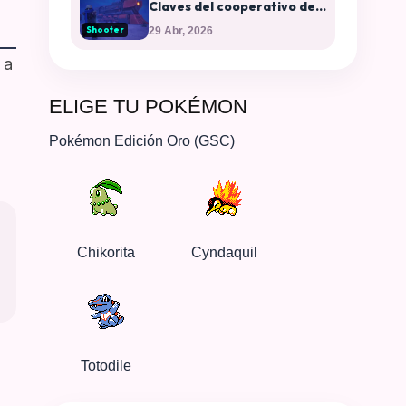
Claves del cooperativo del
momento y plataformas
Shooter
29 Abr, 2026
disponibles
 a
ELIGE TU POKÉMON
Pokémon Edición Oro (GSC)
Chikorita
Cyndaquil
Totodile