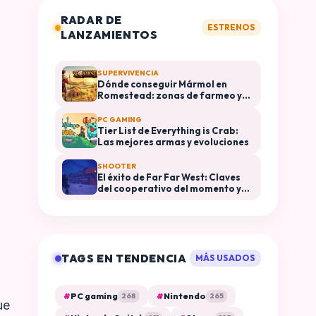
RADAR DE
ESTRENOS
LANZAMIENTOS
SUPERVIVENCIA
Dónde conseguir Mármol en
Romestead: zonas de farmeo y
usos en construcción
PC GAMING
Tier List de Everything is Crab:
Las mejores armas y evoluciones
SHOOTER
El éxito de Far Far West: Claves
del cooperativo del momento y
plataformas disponibles
TAGS EN TENDENCIA
MÁS USADOS
#
PC gaming
#
Nintendo
268
265
ue