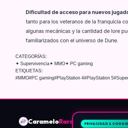
Dificultad de acceso para nuevos jugad
tanto para los veteranos de la franquicia 
algunas mecánicas y la cantidad de lore p
familiarizados con el universo de Dune.
CATEGORÍAS:
✦
Supervivencia
✦
MMO
✦
PC gaming
ETIQUETAS:
#
MMO
#
PC gaming
#
PlayStation 4
#
PlayStation 5
#
Super
Caramelo
Raro
PRIVACIDAD & COOKI