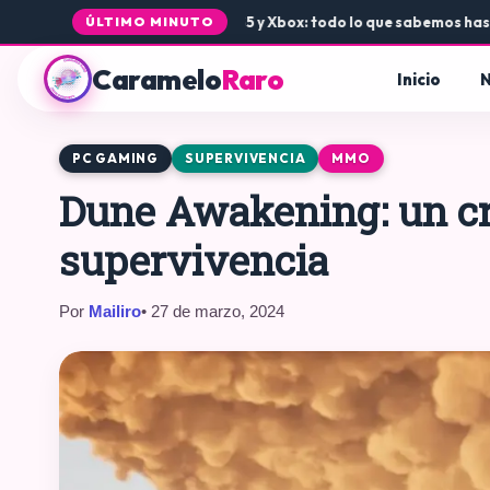
 llegada de Rogue Core a PS5 y Xbox: todo lo que sabemos hasta ah
ÚLTIMO MINUTO
Caramelo
Raro
Inicio
N
PC GAMING
SUPERVIVENCIA
MMO
Dune Awakening: un c
supervivencia
Por
Mailiro
• 27 de marzo, 2024