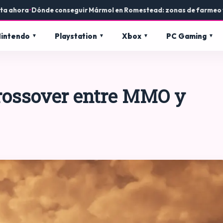
ora
•
Dónde conseguir Mármol en Romestead: zonas de farmeo y usos 
intendo
Playstation
Xbox
PC Gaming
rossover entre MMO y