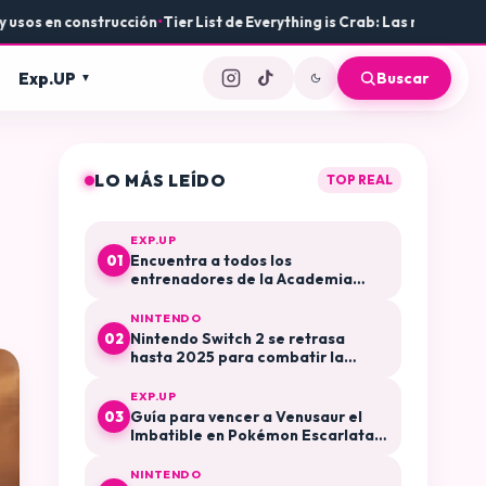
en construcción
•
Tier List de Everything is Crab: Las mejores armas y
Exp.UP
Buscar
LO MÁS LEÍDO
TOP REAL
EXP.UP
Encuentra a todos los
01
entrenadores de la Academia
Arándano en Pokémon Escarlata y
Púrpura El Disco Índigo
NINTENDO
Nintendo Switch 2 se retrasa
02
hasta 2025 para combatir la
especulación y la reventa
EXP.UP
Guía para vencer a Venusaur el
03
Imbatible en Pokémon Escarlata y
Púrpura
NINTENDO