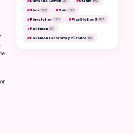
#
Nintendo Switch
#
Steam
211
193
#
Xbox
#
Guía
149
125
#
Playstation
#
PlayStation 5
120
103
#
Pokémon
97
,
#
Pokémon Escarlata y Púrpura
80
.
de
or