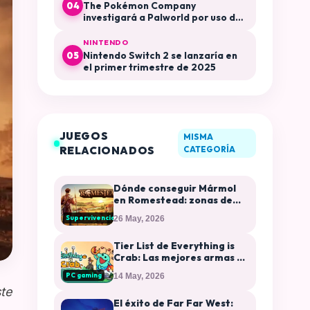
The Pokémon Company
04
investigará a Palworld por uso de
su propiedad intelectual
NINTENDO
Nintendo Switch 2 se lanzaría en
05
el primer trimestre de 2025
JUEGOS
MISMA
RELACIONADOS
CATEGORÍA
Dónde conseguir Mármol
en Romestead: zonas de
farmeo y usos en
Supervivencia
26 May, 2026
construcción
Tier List de Everything is
Crab: Las mejores armas y
evoluciones
PC gaming
14 May, 2026
te
El éxito de Far Far West: