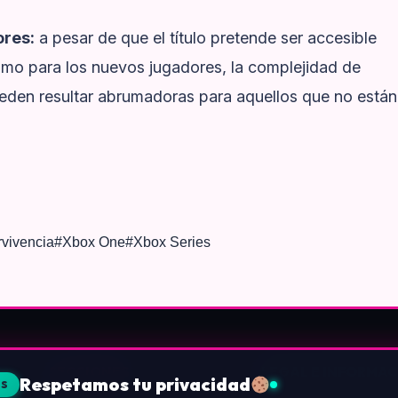
ores:
a pesar de que el título pretende ser accesible
como para los nuevos jugadores, la complejidad de
ueden resultar abrumadoras para aquellos que no están
vivencia
#
Xbox One
#
Xbox Series
SECCIONES
LEGAL E INFORMAC
Respetamos tu privacidad
ES