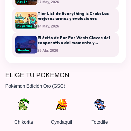
Acción
27 May, 2026
Tier List de Everything is Crab: Las
mejores armas y evoluciones
PC gaming
14 May, 2026
El éxito de Far Far West: Claves del
cooperativo del momento y
plataformas disponibles
Shooter
29 Abr, 2026
ELIGE TU POKÉMON
Pokémon Edición Oro (GSC)
Chikorita
Cyndaquil
Totodile