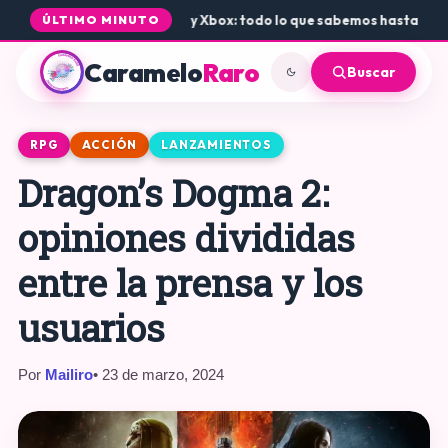
egada de Rogue Core a PS5 y Xbox: todo lo que sabemos hasta ahora
•
ÚLTIMO MINUTO
Caramelo
Raro
Buscar
RPG
ACCIÓN
LANZAMIENTOS
Dragon’s Dogma 2:
opiniones divididas
entre la prensa y los
usuarios
Por
Mailiro
• 23 de marzo, 2024