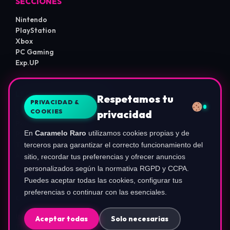
SECCIONES
Nintendo
PlayStation
Xbox
PC Gaming
Exp.UP
LEGAL E INFORMACIÓN
Respetamos tu
PRIVACIDAD &
COOKIES
privacidad
Sobre Nosotros
Política de Privacidad
En
Caramelo Raro
utilizamos cookies propias y de
Política de Cookies
Términos de Uso
terceros para garantizar el correcto funcionamiento del
Aviso de Afiliados
sitio, recordar tus preferencias y ofrecer anuncios
Configurar Cookies
personalizados según la normativa RGPD y CCPA.
Puedes aceptar todas las cookies, configurar tus
preferencias o continuar con las esenciales.
COMUNIDAD
Instagram (@ca.rameloraro)
Aceptar todas
Solo necesarias
TikTok (@carameloraro.com)