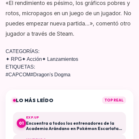
«El rendimiento es pésimo, los gráficos pobres y
rotos, micropagos en un juego de un jugador. No
puedes empezar nueva partida…», comentó otro
jugador a través de Steam.
CATEGORÍAS:
✦
RPG
✦
Acción
✦
Lanzamientos
ETIQUETAS:
#
CAPCOM
#
Dragon's Dogma
LO MÁS LEÍDO
TOP REAL
EXP.UP
Encuentra a todos los entrenadores de la
01
Academia Arándano en Pokémon Escarlata y
Púrpura El Disco Índigo