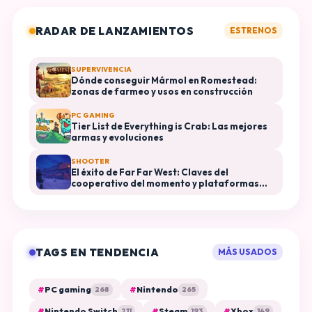
RADAR DE LANZAMIENTOS
ESTRENOS
SUPERVIVENCIA
Dónde conseguir Mármol en Romestead:
zonas de farmeo y usos en construcción
PC GAMING
Tier List de Everything is Crab: Las mejores
armas y evoluciones
SHOOTER
El éxito de Far Far West: Claves del
cooperativo del momento y plataformas
disponibles
TAGS EN TENDENCIA
MÁS USADOS
#
PC gaming
#
Nintendo
268
265
#
Nintendo Switch
#
Steam
#
Xbox
211
193
149