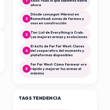
1
Xbox: todo lo que sabemos hasta
ahora
Dónde conseguir Mármol en
2
Romestead: zonas de farmeo y
usos en construcción
Tier List de Everything is Crab:
3
Las mejores armas y evoluciones
El éxito de Far Far West: Claves
4
del cooperativo del momento y
plataformas disponibles
Far Far West: Cómo farmear oro
5
rápido y mejorar tus armas al
máximo
TAGS TENDENCIA