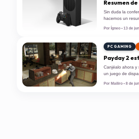
Resumen de 
Sin duda la confe
hacemos un resum
mejor conferencia
Por Ígneo • 13 de ju
E3. La compañía 
PC GAMING
Payday 2 est
Canjéalo ahora y 
un juego de dispa
una banda crimina
Por Mailiro • 8 de ju
cibercrímenes. El 