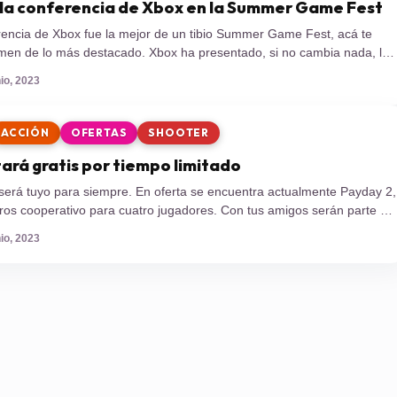
la conferencia de Xbox en la Summer Game Fest
rencia de Xbox fue la mejor de un tibio Summer Game Fest, acá te
en de lo más destacado. Xbox ha presentado, si no cambia nada, la
 de la Summer Game Fest, evento que viene a reemplazar al extinto
nio, 2023
encabezada por Phil Spencer presentó 27 […]
ACCIÓN
OFERTAS
SHOOTER
ará gratis por tiempo limitado
será tuyo para siempre. En oferta se encuentra actualmente Payday 2,
ros cooperativo para cuatro jugadores. Con tus amigos serán parte de
l dedicada a realizar todo tipo de delitos, como robos, secuestros y
nio, 2023
título está gratis a través de la Epic Store hasta el […]