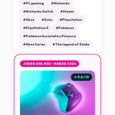
#PC gaming
#Nintendo
#Nintendo Switch
#Steam
#Xbox
#Guía
#Playstation
#PlayStation 5
#Pokémon
#Pokémon Escarlata y Púrpura
#Xbox Series
#The legend of Zelda
JUEGO DEL MES • MARZO 2026
★ 9.8 / 10