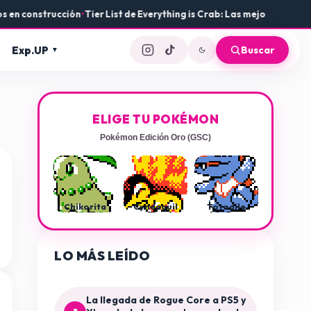
n construcción
•
Tier List de Everything is Crab: Las mejores armas y 
Exp.UP
Buscar
ELIGE TU POKÉMON
Pokémon Edición Oro (GSC)
Chikorita
Cyndaquil
Totodile
LO MÁS LEÍDO
La llegada de Rogue Core a PS5 y