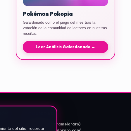
Pokémon Pokopia
Galardonado como el juego del mes tras la
votación de la comunidad de lectores en nuestras
reseñas.
Leer Análisis Galardonado →
IÓN
COMUNIDAD
Instagram (@ca.rameloraro)
iento del sitio, recordar
TikTok (@carameloraro.com)