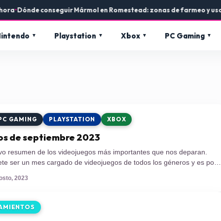
a
•
Dónde conseguir Mármol en Romestead: zonas de farmeo y usos e
intendo
Playstation
Xbox
PC Gaming
PC GAMING
PLAYSTATION
XBOX
s de septiembre 2023
o resumen de los videojuegos más importantes que nos deparan.
te ser un mes cargado de videojuegos de todos los géneros y es por
os una fina selección no solo de titulos muy conocidos sino además de
osto, 2023
lo que parecen ser juegos buenos. Sin mucho […]
AMIENTOS