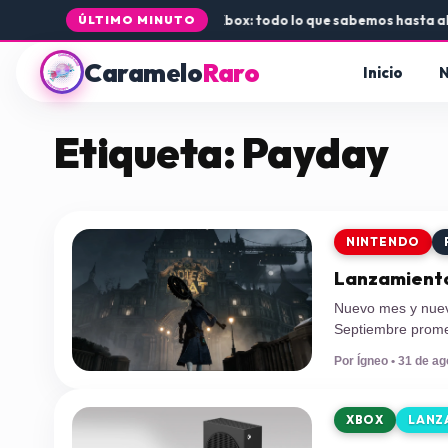
legada de Rogue Core a PS5 y Xbox: todo lo que sabemos hasta ahor
ÚLTIMO MINUTO
Caramelo
Raro
Inicio
N
Etiqueta:
Payday
NINTENDO
Lanzamiento
Nuevo mes y nuev
Septiembre prome
eso que les traem
Por Ígneo • 31 de ag
joyas ocultas de 
XBOX
LANZ